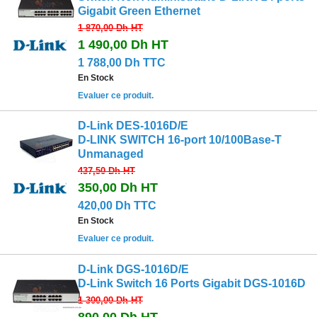
Gigabit Green Ethernet
1 870,00 Dh
HT
1 490,00 Dh
HT
1 788,00 Dh TTC
En Stock
Evaluer ce produit.
D-Link DES-1016D/E
D-LINK SWITCH 16-port 10/100Base-T
Unmanaged
437,50 Dh
HT
350,00 Dh
HT
420,00 Dh TTC
En Stock
Evaluer ce produit.
D-Link DGS-1016D/E
D-Link Switch 16 Ports Gigabit DGS-1016D
1 300,00 Dh
HT
890,00 Dh
HT