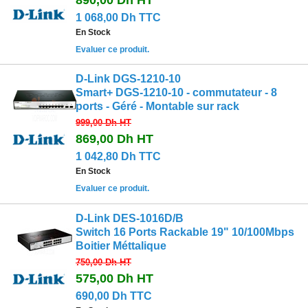
1 068,00 Dh TTC
En Stock
Evaluer ce produit.
D-Link DGS-1210-10
Smart+ DGS-1210-10 - commutateur - 8
ports - Géré - Montable sur rack
999,00 Dh
HT
869,00 Dh
HT
1 042,80 Dh TTC
En Stock
Evaluer ce produit.
D-Link DES-1016D/B
Switch 16 Ports Rackable 19" 10/100Mbps
Boitier Méttalique
750,00 Dh
HT
575,00 Dh
HT
690,00 Dh TTC