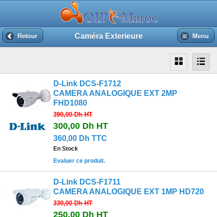
Caméra Exterieure
Retour
Menu
D-Link DCS-F1712
CAMERA ANALOGIQUE EXT 2MP
FHD1080
390,00 Dh
HT
300,00 Dh
HT
360,00 Dh TTC
En Stock
Evaluer ce produit.
D-Link DCS-F1711
CAMERA ANALOGIQUE EXT 1MP HD720
330,00 Dh
HT
250,00 Dh
HT