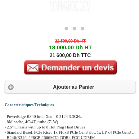
22 500,00 Dh
HT
18 000,00 Dh
HT
21 600,00 Dh TTC
Ajouter au Panier
Caractéristiques Techniques
- PowerEdge R340 Intel Xeon E-2124 3.3GHz
- 8M cache, 4C/4T, turbo (71W)
- 2.5" Chassis with up to 8 Hot Plug Hard Drives
- Standard Bezel, PCIe Riser, 1x FH x8 PCIe Gen3 slot, 1x LP x4 PCIe Gen3 slot
- R240/R340, 2*8GB 2666MT/s DDR4 ECC UDIMM