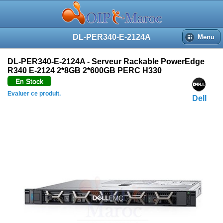
DL-PER340-E-2124A
Menu
DL-PER340-E-2124A - Serveur Rackable PowerEdge
R340 E-2124 2*8GB 2*600GB PERC H330
En Stock
Evaluer ce produit.
Dell