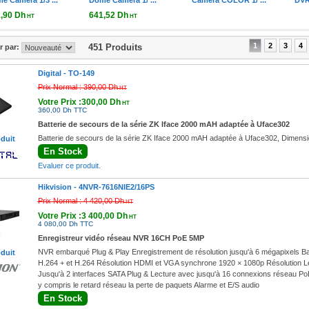
mera 1/3 ...
Dome Camera 1/ ...
Camera COLOR 1/ ...
DVR 8CH
 Dh
641,52 Dh
HT
HT
Dh TTC
769,82 Dh TTC
1
2
3
4
451 Produits
er par:
Digital -
TO-149
Prix Normal :
390,00 Dh
HT
Votre Prix :300,00 Dh
HT
360,00 Dh TTC
Batterie de secours de la série ZK Iface 2000 mAH adaptée à Uface302
Batterie de secours de la série ZK Iface 2000 mAH adaptée à Uface302, Dimen
oduit
En Stock
Evaluer ce produit.
Hikvision -
4NVR-7616NIE2/16PS
Prix Normal :
4 420,00 Dh
HT
Votre Prix :3 400,00 Dh
HT
4 080,00 Dh TTC
Enregistreur vidéo réseau NVR 16CH PoE 5MP
NVR embarqué Plug & Play Enregistrement de résolution jusqu'à 6 mégapixels B
oduit
H.264 + et H.264 Résolution HDMI et VGA synchrone 1920 × 1080p Résolution 
Jusqu'à 2 interfaces SATA Plug & Lecture avec jusqu'à 16 connexions réseau Po
y compris le retard réseau la perte de paquets Alarme et E/S audio
En Stock