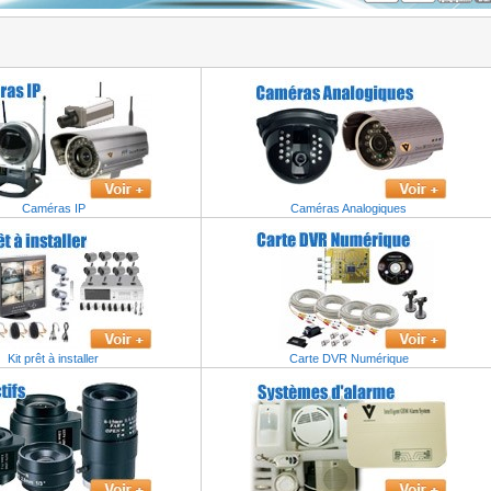
 IP
oc
Samsung
SNO-L6013R
Caméras IP
Caméras Analogiques
Kit prêt à installer
Carte DVR Numérique