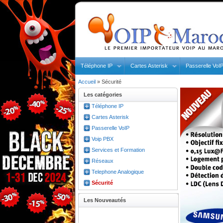
Téléphone IP
Cartes Asterisk
Passerelle VoI
Accueil
»
Sécurité
Les catégories
Téléphone IP
Cartes Asterisk
Passerelle VoIP
Voip PBX
Services et Formation
Réseaux
Telephone Analogique
Sécurité
Les Nouveautés