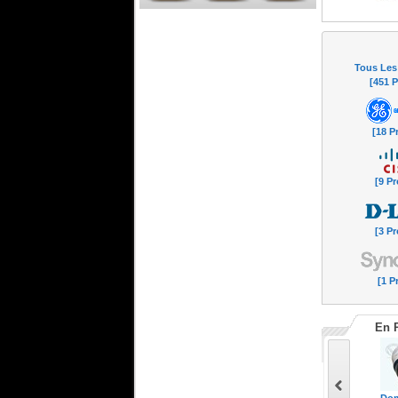
Passerelle de Communication
Unifiée de 15 cartes
Passerelle de
Tous Les
Communication Unifiée de
[451 P
15 cartes
[18 P
[9 Pr
[3 Pr
[1 P
En 