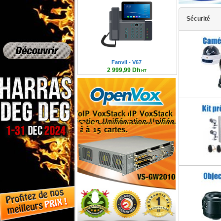
Caméra Dôme
Sécurité
Samsung Mar
Fanvil - V67
2 999,99 Dh
HT
3 599,99 Dh TTC