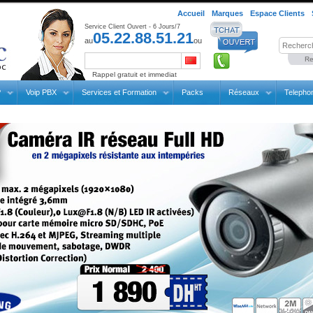
Accueil
Marques
Espace Clients
Service Client Ouvert - 6 Jours/7
05.22.88.51.21
au
ou
Re
Rappel gratuit et immediat
P
Voip PBX
Services et Formation
Packs
Réseaux
Telepho