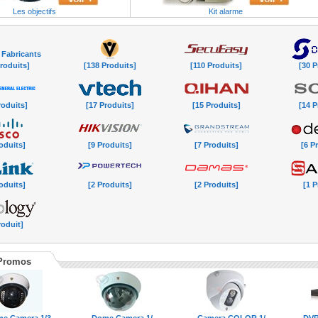
Les objectifs
Kit alarme
 Fabricants
roduits]
[138 Produits]
[110 Produits]
[30 P
roduits]
[17 Produits]
[15 Produits]
[14 P
oduits]
[9 Produits]
[7 Produits]
[6 P
oduits]
[2 Produits]
[2 Produits]
[1 P
roduit]
Promos