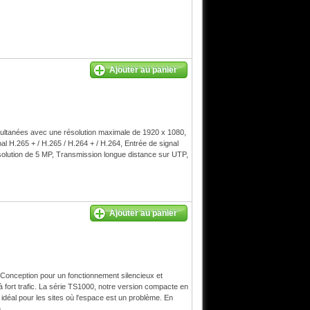
Ajouter au panier
ltanées avec une résolution maximale de 1920 x 1080,
al H.265 + / H.265 / H.264 + / H.264, Entrée de signal
olution de 5 MP, Transmission longue distance sur UTP,
Ajouter au panier
 Conception pour un fonctionnement silencieux et
à fort trafic. La série TS1000, notre version compacte en
, idéal pour les sites où l'espace est un problème. En
.