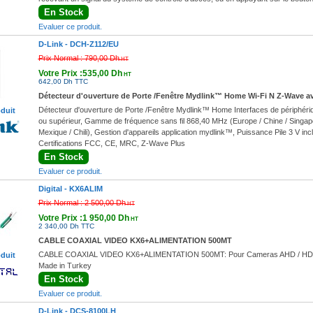
En Stock
Evaluer ce produit.
D-Link -
DCH-Z112/EU
Prix Normal :
790,00 Dh
HT
Votre Prix :535,00 Dh
HT
642,00 Dh TTC
Détecteur d'ouverture de Porte /Fenêtre Mydlink™ Home Wi-Fi N Z-Wave av
Détecteur d'ouverture de Porte /Fenêtre Mydlink™ Home Interfaces de périphér
oduit
ou supérieur, Gamme de fréquence sans fil 868,40 MHz (Europe / Chine / Singapo
Mexique / Chili), Gestion d'appareils application mydlink™, Puissance Pile 3 V 
Certifications FCC, CE, MRC, Z-Wave Plus
En Stock
Evaluer ce produit.
Digital -
KX6ALIM
Prix Normal :
2 500,00 Dh
HT
Votre Prix :1 950,00 Dh
HT
2 340,00 Dh TTC
CABLE COAXIAL VIDEO KX6+ALIMENTATION 500MT
CABLE COAXIAL VIDEO KX6+ALIMENTATION 500MT: Pour Cameras AHD / HD
oduit
Made in Turkey
En Stock
Evaluer ce produit.
D-Link -
DCS-8100LH