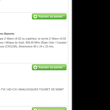
Ajouter au panier
ec Baterrie
ique Z-Wave v6.02 ou supérieur, la norme Z-Wave v6.02
ur / Afrique du Sud); 908,40 MHz (États-Unis / Canada /
incluse (CR123A), Dimensions 80 x 24 x 23 mm,
Ajouter au panier
-TVI / HD-CVI / ANALOGIQUES TOURET DE 500MT