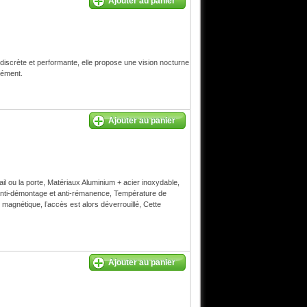
Ajouter au panier
discrète et performante, elle propose une vision nocturne
nément.
Ajouter au panier
il ou la porte, Matériaux Aluminium + acier inoxydable,
nti-démontage et anti-rémanence, Température de
agnétique, l’accès est alors déverrouillé, Cette
Ajouter au panier