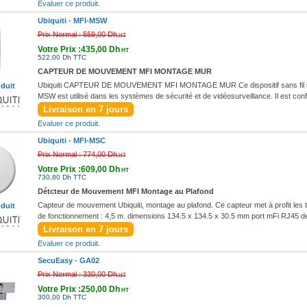
Evaluer ce produit.
Ubiquiti -
MFI-MSW
Prix Normal :
559,00 Dh
HT
Votre Prix :435,00 Dh
HT
522,00 Dh TTC
CAPTEUR DE MOUVEMENT MFI MONTAGE MUR
Ubiquiti CAPTEUR DE MOUVEMENT MFI MONTAGE MUR Ce dispositif sans fil se c
oduit
MSW est utilisé dans les systèmes de sécurité et de vidéosurveillance. Il est con
Livraison en 7 jours
Evaluer ce produit.
Ubiquiti -
MFI-MSC
Prix Normal :
774,00 Dh
HT
Votre Prix :609,00 Dh
HT
730,80 Dh TTC
Détcteur de Mouvement MFI Montage au Plafond
Capteur de mouvement Ubiquiti, montage au plafond. Ce capteur met à profit les 
oduit
de fonctionnement : 4,5 m. dimensions 134.5 x 134.5 x 30.5 mm port mFi RJ45 d
Livraison en 7 jours
Evaluer ce produit.
SecuEasy -
GA02
Prix Normal :
330,00 Dh
HT
Votre Prix :250,00 Dh
HT
300,00 Dh TTC