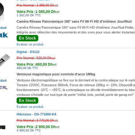
Prix Normal :
1 389,00 Dh
HT
Votre Prix :1 085,00 Dh
HT
1 302,00 Dh TTC
Caméra Réseau Panoramique 180° sans Fil Wi-Fi HD d'intérieur Jour/Nuit
Caméra Réseau Panoramique 180° sans Fil Wi-Fi HD d'intérieur Jour/Nuit.Petite, 
oduit
intégrée avec détection des mouvements et des sons pour vous alerter instanta
En Stock
Evaluer ce produit.
Digital -
D3122
Prix Normal :
520,00 Dh
HT
Votre Prix :400,00 Dh
HT
480,00 Dh TTC
Ventouse magnetique pour controle d'acce 180kg
Ventouse électromagnétique se fixe sur le dormant et la contre-plaque sur le vanta
oduit
Tension 12VDC, Puissance 380mA, Force de retenue 180kg +/- 10%, Dispositif a
fonctionnement -10°C ~ +55°C, la contreplaque se décolle immédiatement du bloc m
ventouse s’installe sur tout type de porte "métal, bois, portail, porte de garag ect"
En Stock
Evaluer ce produit.
Hikvision -
DS-7716NI-K4
Prix Normal :
3 770,00 Dh
HT
Votre Prix :2 900,00 Dh
HT
3 480,00 Dh TTC