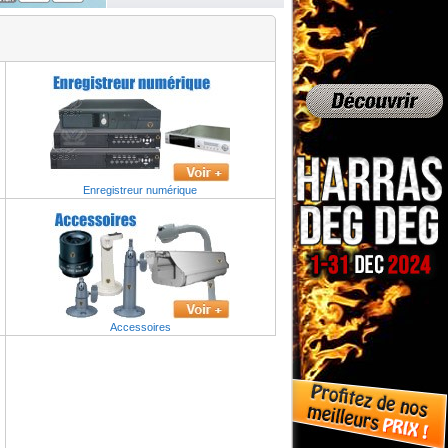
Caméra Couleur HD digital
Caméra IR étanche avec
support 3-Axis - IR distance 20-
30M
Enregistreur numérique
Accessoires