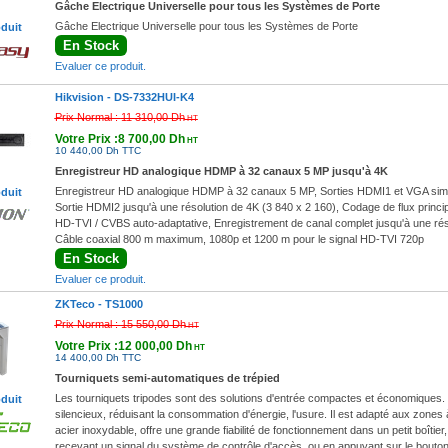
Gâche Electrique Universelle pour tous les Systèmes de Porte
Gâche Electrique Universelle pour tous les Systèmes de Porte
oduit
En Stock
Evaluer ce produit.
Hikvision -
DS-7332HUI-K4
Prix Normal :
11 310,00 Dh
HT
Votre Prix :8 700,00 Dh
HT
10 440,00 Dh TTC
Enregistreur HD analogique HDMP à 32 canaux 5 MP jusqu'à 4K
Enregistreur HD analogique HDMP à 32 canaux 5 MP, Sorties HDMI1 et VGA simu
oduit
Sortie HDMI2 jusqu'à une résolution de 4K (3 840 x 2 160), Codage de flux princip
HD-TVI / CVBS auto-adaptative, Enregistrement de canal complet jusqu'à une rés
Câble coaxial 800 m maximum, 1080p et 1200 m pour le signal HD-TVI 720p
En Stock
Evaluer ce produit.
ZKTeco -
TS1000
Prix Normal :
15 550,00 Dh
HT
Votre Prix :12 000,00 Dh
HT
14 400,00 Dh TTC
Tourniquets semi-automatiques de trépied
Les tourniquets tripodes sont des solutions d'entrée compactes et économiques.
oduit
silencieux, réduisant la consommation d'énergie, l'usure. Il est adapté aux zones 
acier inoxydable, offre une grande fiabilité de fonctionnement dans un petit boîtier
recevant un signal du système de contrôle d'accès, ou en appuyant sur le bouton