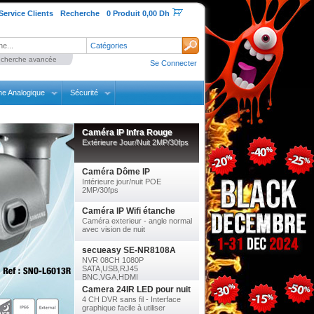
Service Clients
Recherche
0 Produit 0,00 Dh
Catégories
cherche avancée
Se Connecter
ne Analogique
Sécurité
Caméra IP Infra Rouge
Extérieure Jour/Nuit 2MP/30fps
Caméra Dôme IP
Intérieure jour/nuit POE
2MP/30fps
Caméra IP Wifi étanche
Caméra exterieur - angle normal
avec vision de nuit
secueasy SE-NR8108A
NVR 08CH 1080P
SATA,USB,RJ45
BNC,VGA,HDMI
Camera 24IR LED pour nuit
4 CH DVR sans fil - Interface
graphique facile à utiliser
DVR Professionnel 8CH
Connexion VGA/HDMI - 3G
Surveillance de mobile