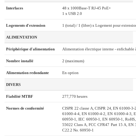
Interfaces
48 x 1000Base-T RJ-45 PoE+
1 x USB 2.0
Logements d'extension
1 (total) / 1 (libre) x Logement pour extensio
ALIMENTATION
Périphérique d'alimentation
Alimentation électrique interne - enfichable
Nombre installé
2 (maximum)
Alimentation redondante
En option
DIVERS
Fiabilité MTBF
277,770 heures
Normes de conformité
CISPR 22 classe A, CISPR 24, EN 61000-3
61000-4-4, EN 61000-4-2, EN 61000-4-3, 
60950-1, IEC 60950-1, EN 60950-1, RoHS,
55022 Class A, FCC CFR47 Part 15 A, EN
C22.2 No. 60950-1