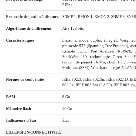
RIPng
Protocole de gestion à distance
SNMP 1, RMON 1, RMON 2, SNMP 3, SNM
Algorithme de chiffrement
AES 128 bits
Caractéristiques
Liaisons, mode duplex intégral, Weight
protocole STP (Spanning Tree Protocol), assi
Remote Switch Port Analyzer (RSPAN), ba
StackWise-480, technologie Cisco StackP
tampon de paquet 16 Mo, client FTP, 3 venti
Multicast (SSM), Wireshark intégré, VLAN 
Normes de conformité
IEEE 802.3, IEEE 802.3u, IEEE 802.1D, IEE
802.3x, IEEE 802.3ad (LACP), IEEE 802.1w,
RAM
8 Go
Mémoire flash
16 Go
Indicateurs d'état
État
EXTENSION/CONNECTIVITÉ