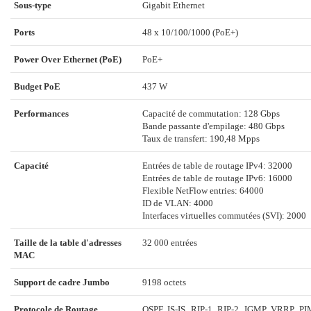
Sous-type
Gigabit Ethernet
Ports
48 x 10/100/1000 (PoE+)
Power Over Ethernet (PoE)
PoE+
Budget PoE
437 W
Performances
Capacité de commutation: 128 Gbps
Bande passante d'empilage: 480 Gbps
Taux de transfert: 190,48 Mpps
Capacité
Entrées de table de routage IPv4: 32000
Entrées de table de routage IPv6: 16000
Flexible NetFlow entries: 64000
ID de VLAN: 4000
Interfaces virtuelles commutées (SVI): 2000
Taille de la table d'adresses
32 000 entrées
MAC
Support de cadre Jumbo
9198 octets
Protocole de Routage
OSPF, IS-IS, RIP-1, RIP-2, IGMP, VRRP, P