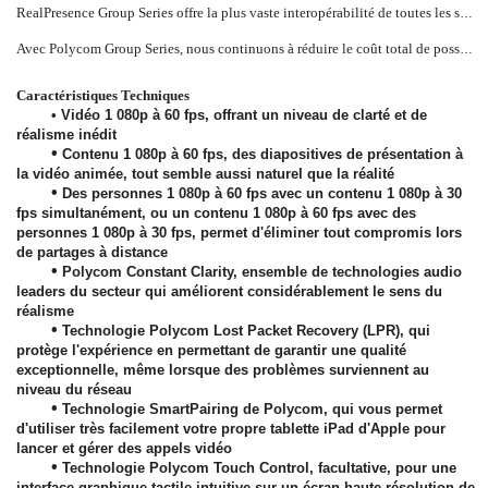
RealPresence Group Series offre la plus vaste interopérabilité de toutes les solutions de collaboration vidéo. Entièrement basé sur des standards, il vous permet d'utiliser les millions d'autres systèmes vidéo basés sur des standards, actuellement utilisés. L'interopérabilité native des principales plates-formes de communications unifiées, sans passerelles complexes et onéreuses, prolonge les avantages de votre investissement en matière de plate-forme de communications unifiées tout en simplifiant l'expérience des utilisateurs. En outre, l'architecture SVC interopérable unique de Polycom est la première à permettre des appels vidéo entre des systèmes vidéo existants et des nouveaux systèmes SVC.
Avec Polycom Group Series, nous continuons à réduire le coût total de possession associé à la collaboration vidéo. Les avantages de la technologie H.264 High Profile s'étendent désormais aux expériences 1 080p à 60 fps pour des niveaux de réalisme entièrement nouveaux, avec jusqu'à 50% de bande passante en moins. Pour les clients existants de Polycom, RealPresence Group Series vous permet de continuer à utiliser vos précédents investissements en matière de technologies Polycom, dont certains microphones, certaines caméras et innovations en matière de communications unifiées telles que Polycom EagleEye Director et Polycom Touch Control.
Caractéristiques Techniques
• Vidéo 1 080p à 60 fps, offrant un niveau de clarté et de
réalisme inédit
•
Contenu 1 080p à 60 fps, des diapositives de présentation à
la vidéo animée, tout semble aussi naturel que la réalité
•
Des personnes 1 080p à 60 fps avec un contenu 1 080p à 30
fps simultanément, ou un contenu 1 080p à 60 fps avec des
personnes 1 080p à 30 fps, permet d'éliminer tout compromis lors
de partages à distance
•
Polycom Constant Clarity, ensemble de technologies audio
leaders du secteur qui améliorent considérablement le sens du
réalisme
•
Technologie Polycom Lost Packet Recovery (LPR), qui
protège l'expérience en permettant de garantir une qualité
exceptionnelle, même lorsque des problèmes surviennent au
niveau du réseau
•
Technologie SmartPairing de Polycom, qui vous permet
d'utiliser très facilement votre propre tablette iPad d'Apple pour
lancer et gérer des appels vidéo
•
Technologie Polycom Touch Control, facultative, pour une
interface graphique tactile intuitive sur un écran haute résolution de