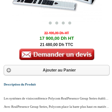
22 400,00 Dh
HT
17 900,00 Dh
HT
21 480,00 Dh TTC
Ajouter au Panier
Description du Produit
Les systèmes de visioconférence Polycom RealPresence Group Series établissent un nouveau standard en termes de facilité d'utilisation dans le domaine de la collaboration vidéo. Une expérience utilisateur exceptionnelle accessible à tous, dès la première utilisation, sans formation. Issue d'années d'enquête auprès de nos clients, la nouvelle interface utilisateur de Polycom permet d'accélérer l'adoption des communications vidéo, et de réduire les coûts de prise en charge pour les administrateurs informatiques. En outre, la technologie SmartPairing de Polycom vous permet d'utiliser très facilement votre propre tablette iPad d'Apple pour lancer et gérer des appels vidéo.
Avec RealPresence Group Series, Polycom place la barre plus haut en matière de performances audio et vidéo. La possibilité de voir les participants en 1 080p à 60 fps (HD intégrale à 60 trames par seconde) élève la vidéo vers un niveau de réalisme inédit. Le partage de contenus jusqu'à 1 080p à 60 fps, plus l'animation HD intégrale des personnes au même moment, permet de supprimer tout compromis lors de partages à distance. Lors des appels vidéo, bien voir est aussi important que bien entendre. Polycom Constant Clarity est un ensemble de technologies audio leaders du secteur qui améliorent considérablement le sens du réalisme, permettant des réunions plus productives.