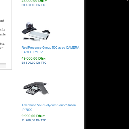
28 000,00 Dh
HT
33 600,00 Dh TTC
ent
s la
arle
éra
RealPresence Group 500 avec CAMERA
vec
EAGLE EYE IV
49 000,00 Dh
HT
58 800,00 Dh TTC
00-
Téléphone VoIP Polycom SoundStation
IP 7000
9 990,00 Dh
HT
11 988,00 Dh TTC