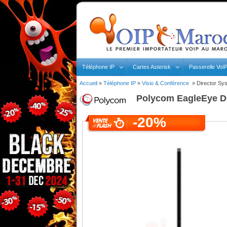
Téléphone IP
Cartes Asterisk
Passerelle VoI
Accueil
»
Téléphone IP
»
Visio & Conférence
»
Director Sy
Polycom
EagleEye Di
-20%