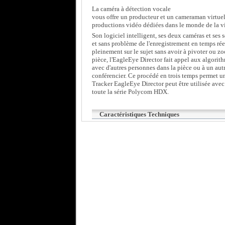
La caméra à détection vocale
vous offre un producteur et un cameraman virtue
productions vidéo dédiées dans le monde de la v
Son logiciel intelligent, ses deux caméras et se
et sans problème de l'enregistrement en temps rée
pleinement sur le sujet sans avoir à pivoter ou 
pièce, l'EagleEye Director fait appel aux algorith
avec d'autres personnes dans la pièce ou à un a
conférencier. Ce procédé en trois temps permet un
Tracker EagleEye Director peut être utilisée ave
toute la série Polycom HDX.
Caractéristiques Techniques
Type de produit Système de suivi de caméra
Livré avec Caméra EagleEye
Contenu du package Adaptateur secteur, kit 
Conçu
pour HDX 6000, 6004 1WC, 70XX, 80XX, Execut
1080 1WC50, Media Center 8000-1080 2WC50, 
8004XL 2WT50; HDX Executive Collection 80
Téléchargements