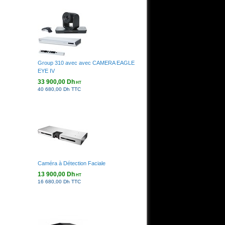
Group 310 avec avec CAMERA EAGLE
EYE IV
33 900,00 Dh
HT
40 680,00 Dh TTC
Caméra à Détection Faciale
13 900,00 Dh
HT
16 680,00 Dh TTC