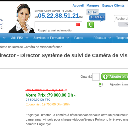
Accueil
Marques
Espace Clients
Service Client Ouvert - 6 Jours/7
05.22.88.51.21
au
ou
Re
Rappel gratuit et immediat
P
Voip PBX
Services et Formation
Packs
Réseaux
Telepho
stème de suivi de Caméra de Visioconférence
rector - Director Système de suivi de Caméra de Vi
Ajouter au 
Quantité
Ajouter à ma
Prix Normal :
98 750,00 Dh
HT
Votre Prix :79 000,00 Dh
HT
94 800,00 Dh TTC
Economie :
19 750,00 Dh - 20%
EagleEye Director La caméra à détection vocale vous offre un producteur
cameraman virtuels pour chaque visioconférence Polycom. livré avec un
caméra Eagle eye.