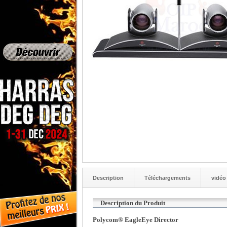
Description
Téléchargements
vidéo
Description du Produit
Polycom® EagleEye Director