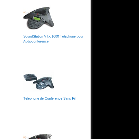
SoundStation VTX 1000 Téléphone pour
Audioconférence
Téléphone de Conférence Sans Fil