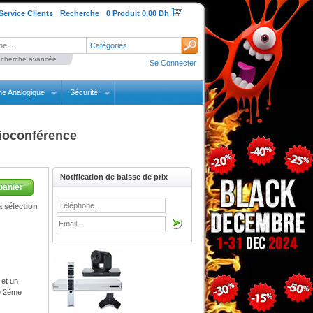
Service Clients
Recherche
0 Produit 0,00 Dh
Catégories
cherche avancée
Se Connecter
ne Analogique
Sécurité
sioconférence
Notification de baisse de prix
panier
 sélection
 et un
e 2ème