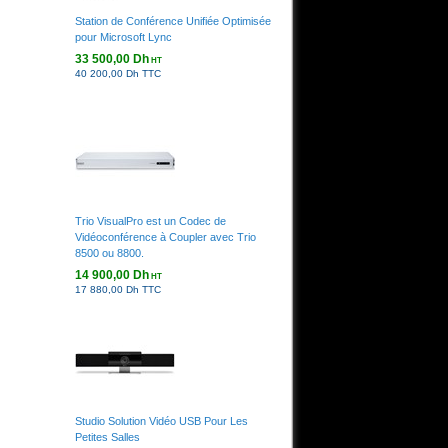
Station de Conférence Unifiée Optimisée
pour Microsoft Lync
33 500,00 Dh
HT
40 200,00 Dh TTC
Trio VisualPro est un Codec de
Vidéoconférence à Coupler avec Trio
8500 ou 8800.
14 900,00 Dh
HT
17 880,00 Dh TTC
Studio Solution Vidéo USB Pour Les
Petites Salles