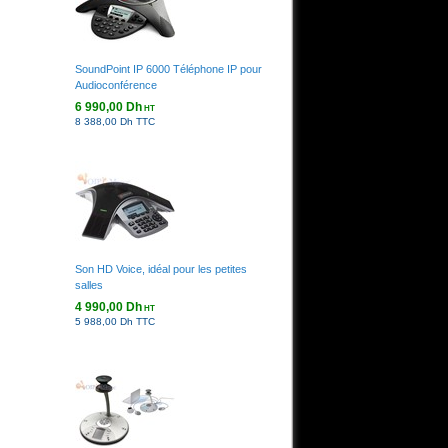
SoundPoint IP 6000 Téléphone IP pour
Audioconférence
6 990,00 Dh
HT
8 388,00 Dh TTC
Son HD Voice, idéal pour les petites
salles
4 990,00 Dh
HT
5 988,00 Dh TTC