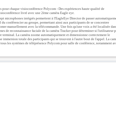
ls pour chaque visioconférence Polycom - Des expériences haute qualité de
isioconférence livré avec une 2ème caméra Eagle eye.
s sept microphones intégrés permettent à l'EagleEye Director de passer automatiquem
l du conférencier au groupe, permettant ainsi aux participants de se concentrer
zoomer manuellement avec la télécommande. Une fois qu'une voix a été localisée dan
mes de reconnaissance faciale de la caméra Tracker pour déterminer si l'utilisateur p
utre terminal. La caméra zoome automatiquement et dimensionne correctement le
e immersion totale des participants qui se trouvent à l'autre bout de l'appel. La cam
c tous les systèmes de téléprésence Polycom pour salle de conférence, notamment a
 de visioconférence
de câblage
ive Collection 8000-720 2ET, Media Center 8000-1080 1PT50, Media Center 80
Media Center 8000-720 2WC, Media Center 8000-720 2WC50, Media Center
00, 9006