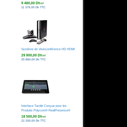
9 480,00 Dh
HT
11 376,00 Dh TTC
Système de Visioconférence HD HDMI
29 900,00 Dh
HT
35 880,00 Dh TTC
Interface Tactile Conçue pour les
Produits Polycom® RealPresence®
18 500,00 Dh
HT
22 200,00 Dh TTC