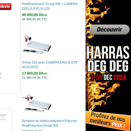
RealPresence® Group 500 + CAMERA
EAGLE EYE IV 12X
49 990,00 Dh
HT
59 988,00 Dh TTC
Group 310 avec CAMERA EAGLE EYE
ACOUSTIC
17 900,00 Dh
HT
r
21 480,00 Dh TTC
Système de Vidéoconférence Polycom
RealPresence Group 300