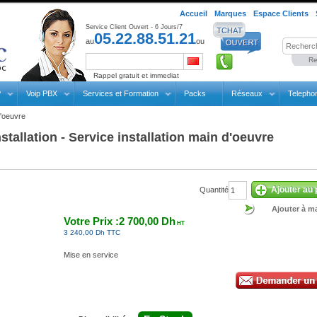
Accueil
Marques
Espace Clients
Service Client Ouvert - 6 Jours/7
05.22.88.51.21
au
ou
Re
Rappel gratuit et immediat
P
Voip PBX
Services et Formation
Packs
Réseaux
Telepho
d'oeuvre
stallation - Service installation main d'oeuvre
Ajouter au 
Quantité
Ajouter à ma
Votre Prix :2 700,00 Dh
HT
3 240,00 Dh TTC
Mise en service