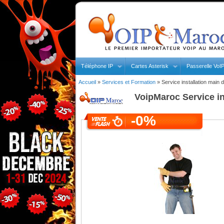
Téléphone IP
Cartes Asterisk
Passerelle VoI
Accueil
»
Services et Formation
»
Service installation main 
VoipMaroc
Service in
-0%