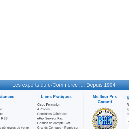
Les experts du e-Commerce .... Depuis 1994
stances
Liens Pratiques
Meilleur Prix
Garanti
Cisco Formation
R
he
A Propos
s
te
Conditions Générales
d
d RSS
eFax Serveur Fax
Gestion de compte SMS
s générales de vente
Grands Comptes - Remis sur