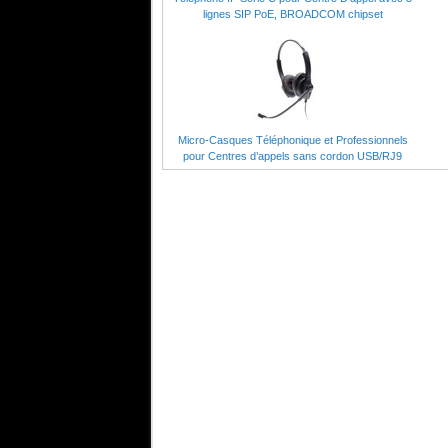
lignes SIP PoE, BROADCOM chipset
Micro-Casques Téléphonique et Professionnels
pour Centres d’appels sans cordon USB/RJ9