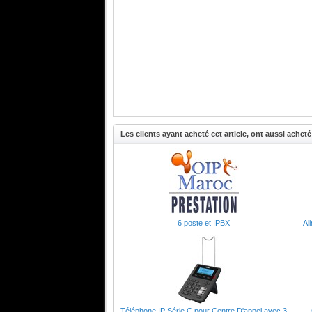
Les clients ayant acheté cet article, ont aussi acheté 
6 poste et IPBX
Al
Téléphone IP Série C pour Centre D'appel avec 3