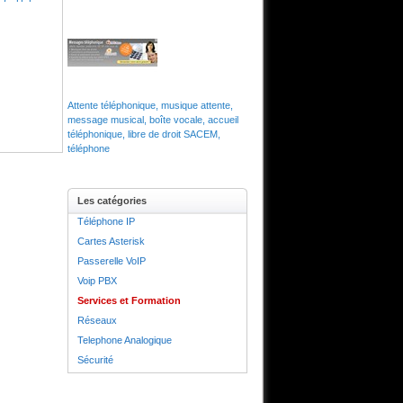
Attente téléphonique, musique attente,
message musical, boîte vocale, accueil
téléphonique, libre de droit SACEM,
téléphone
Les catégories
Téléphone IP
Cartes Asterisk
Passerelle VoIP
Voip PBX
Services et Formation
Réseaux
Telephone Analogique
Sécurité