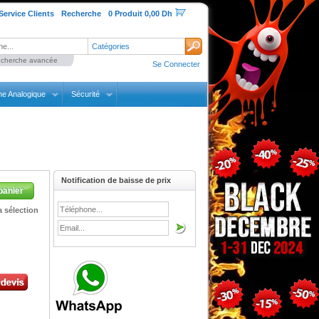
Service Clients
Recherche
0 Produit 0,00 Dh
Catégories
cherche avancée
Se Connecter
ne Analogique
Sécurité
Notification de baisse de prix
panier
 sélection