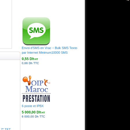
Envoi d’SMS en Vrac – Bulk SMS Texto
par Internet Minimum10000 SMS
0,55 Dh
HT
0,66 Dh TTC
6 poste et IPBX
5 000,00 Dh
HT
6 000,00 Dh TTC
e 7" TFT