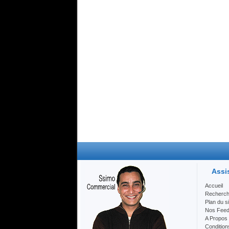
Assi
Accueil
Recherc
Plan du si
Nos Fee
A Propos
Condition