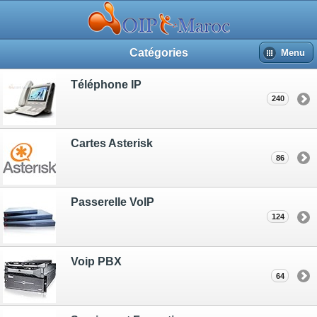
Catégories
Menu
Téléphone IP
240
Cartes Asterisk
86
Passerelle VoIP
124
Voip PBX
64