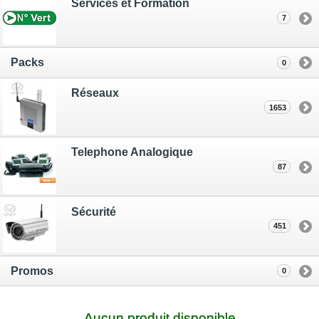
Services et Formation
7
Packs
0
Réseaux
1653
Telephone Analogique
87
Sécurité
451
Promos
0
Aucun produit disponible