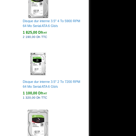
Disque dur interne 3.5" 4 To 5900 RPM
64 Mo Serial ATA 6 Gb/s
1 825,00 Dh
HT
2 190,00 Dh TTC
Disque dur interne 3.5" 2 To 7200 RPM
64 Mo Serial ATA 6 Gb/s
1 100,00 Dh
HT
1 320,00 Dh TTC