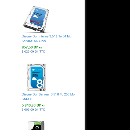
Disque Dur Interne 3.5" 1 To 64 Mo
Serial ATA 6 Gb/s
857,50 Dh
HT
1 029,00 Dh TTC
Disque Dur Serveur 3.5" 8 To 256 Mo
SATA III
5 840,83 Dh
HT
7 009,00 Dh TTC