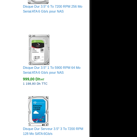
Disque Dur 3.5" 6 To 7200 RPM 256 Mo
Serial ATA 6 Gb/s pour NAS
Disque Dur 3.5" 1 To 5900 RPM 64 Mo
Serial ATA 6 Gb/s pour NAS
999,00 Dh
HT
1 198,80 Dh TTC
Disque Dur Serveur 3.5" 3 To 7200 RPM
128 Mo SATA 6Gb/s