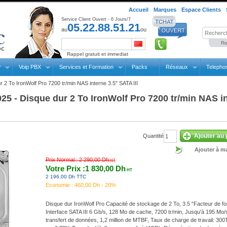
Accueil
Marques
Espace Clients
Service Client Ouvert - 6 Jours/7
05.22.88.51.21
au
ou
Re
Rappel gratuit et immediat
P
Voip PBX
Services et Formation
Packs
Réseaux
Telepho
 2 To IronWolf Pro 7200 tr/min NAS interne 3.5" SATA III
 - Disque dur 2 To IronWolf Pro 7200 tr/min NAS int
Ajouter au 
Quantité
Ajouter à ma
Prix Normal :
2 290,00 Dh
HT
Votre Prix :1 830,00 Dh
HT
2 196,00 Dh TTC
Economie :
460,00 Dh - 20%
Disque dur IronWolf Pro Capacité de stockage de 2 To, 3.5 "Facteur de f
Interface SATA III 6 Gb/s, 128 Mo de cache, 7200 tr/min, Jusqu'à 195 Mo/
transfert de données, 1,2 million de MTBF, Taux de charge de travail: 300