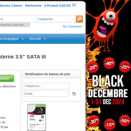
Service Clients
Recherche
0 Produit 0,00 Dh
Catégories
cherche avancée
Se Connecter
ne Analogique
Sécurité
erne 3.5" SATA III
Notification de baisse de prix
panier
 sélection
orme,
s de
TB par