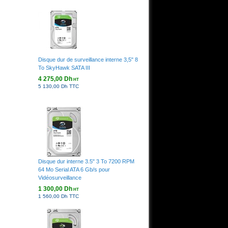
Disque dur de surveillance interne 3,5" 8
To SkyHawk SATA III
4 275,00 Dh
HT
5 130,00 Dh TTC
Disque dur interne 3.5" 3 To 7200 RPM
64 Mo Serial ATA 6 Gb/s pour
Vidéosurveillance
1 300,00 Dh
HT
1 560,00 Dh TTC