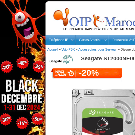
Téléphone IP
Cartes Asterisk
Passerelle VoI
Accueil
»
Voip PBX
»
Accessoires pour Serveur
»
Disque dur
Seagate
ST2000NE0025
-20%