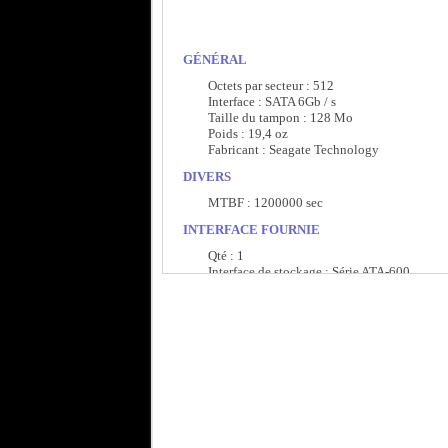
GÉNÉRAL
Octets par secteur : 512
Interface : SATA 6Gb / s
Taille du tampon : 128 Mo
Poids : 19,4 oz
Fabricant : Seagate Technology
DIVERS
MTBF : 1200000 sec
INTERFACE FOURNIE
Qté : 1
Interface de stockage : Série ATA-600
DISQUE DUR
Facteur de forme : 3.5 "
Vitesse de broche : 7200 tr/min
Caractéristiques : Disponibilité 24h/24, Agil
Type de disque dur : disque dur interne
Facteur de forme (court) : 3.5 "
Facteur de forme (métrique) : 8,9 cm
Facteur de forme (court) (métrique) : 8,9 cm
Interface de stockage : Série ATA-600