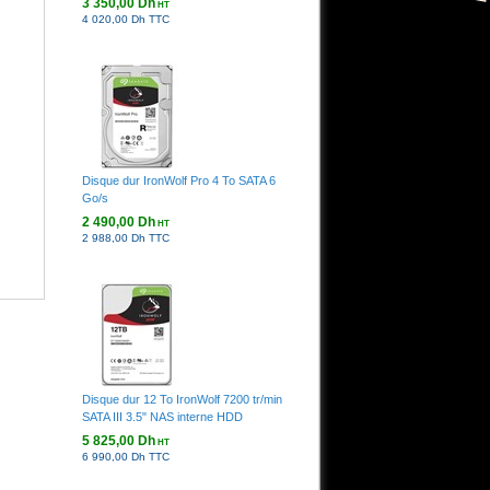
3 350,00 Dh
HT
4 020,00 Dh TTC
Disque dur IronWolf Pro 4 To SATA 6
Go/s
2 490,00 Dh
HT
2 988,00 Dh TTC
Disque dur 12 To IronWolf 7200 tr/min
SATA III 3.5" NAS interne HDD
5 825,00 Dh
HT
6 990,00 Dh TTC