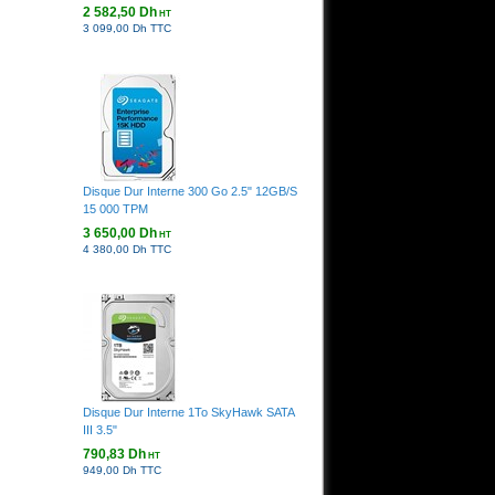
2 582,50 Dh
HT
3 099,00 Dh TTC
Disque Dur Interne 300 Go 2.5" 12GB/S
15 000 TPM
3 650,00 Dh
HT
4 380,00 Dh TTC
Disque Dur Interne 1To SkyHawk SATA
III 3.5"
790,83 Dh
HT
949,00 Dh TTC