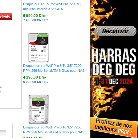
Disque dur 12 To IronWolf Pro 7200 tr /
min NAS interne 3.5" SATA
6 590,00 Dh
HT
7 908,00 Dh TTC
Disque dur IronWolf Pro 8 To 3.5" 7200
RPM 256 Mo Serial ATA 6 Gb/s pour NAS
4 190,00 Dh
HT
5 028,00 Dh TTC
r
Disque dur IronWolf Pro 6 To 3.5" 7200
RPM 256 Mo Serial ATA 6 Gb/s pour NAS