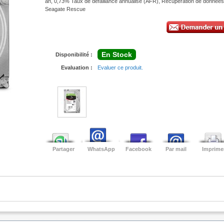
an, 0,73% Taux de défaillance annualisé (AFR), Récupération de données
Seagate Rescue
En Stock
Disponibilité :
Evaluation :
Evaluer ce produit.
Partager
WhatsApp
Facebook
Par mail
Imprime