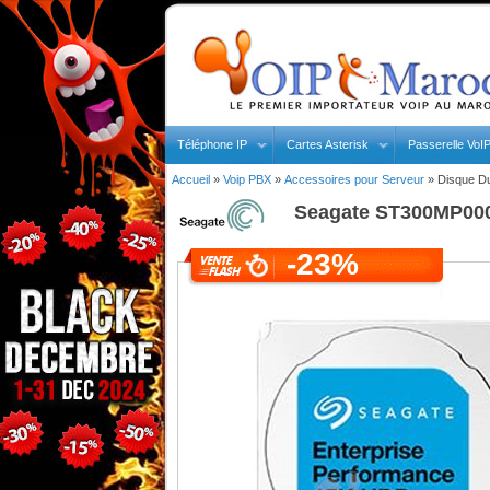
Téléphone IP
Cartes Asterisk
Passerelle VoI
Accueil
»
Voip PBX
»
Accessoires pour Serveur
»
Disque Du
Seagate
ST300MP0005
-23%