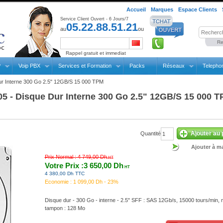
Accueil
Marques
Espace Clients
Service Client Ouvert - 6 Jours/7
05.22.88.51.21
au
ou
Re
Rappel gratuit et immediat
P
Voip PBX
Services et Formation
Packs
Réseaux
Telepho
r Interne 300 Go 2.5" 12GB/S 15 000 TPM
 - Disque Dur Interne 300 Go 2.5" 12GB/S 15 000 
Ajouter au 
Quantité
Ajouter à ma
Prix Normal :
4 749,00 Dh
HT
Votre Prix :3 650,00 Dh
HT
4 380,00 Dh TTC
Economie :
1 099,00 Dh - 23%
Disque dur - 300 Go - interne - 2.5" SFF : SAS 12Gb/s, 15000 tours/min,
tampon : 128 Mo