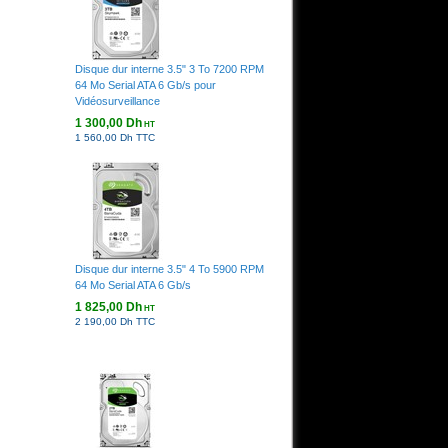
Disque dur interne 3.5" 3 To 7200 RPM
64 Mo Serial ATA 6 Gb/s pour
Vidéosurveillance
1 300,00 Dh
HT
1 560,00 Dh TTC
Disque dur interne 3.5" 4 To 5900 RPM
64 Mo Serial ATA 6 Gb/s
1 825,00 Dh
HT
2 190,00 Dh TTC