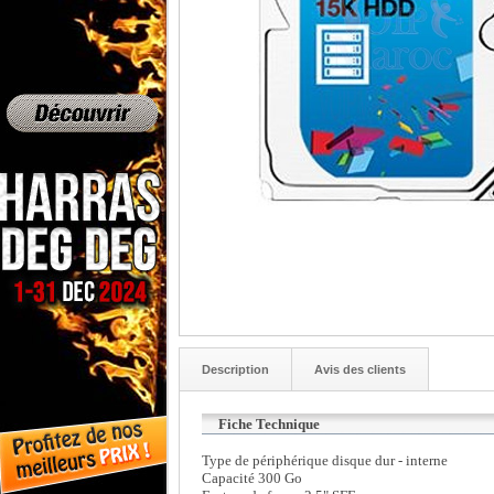
Description
Avis des clients
Fiche Technique
Type de périphérique disque dur - interne
Capacité 300 Go