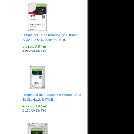
Disque dur 12 To IronWolf 7200 tr/min
SATA III 3.5" NAS interne HDD
5 825,00 Dh
HT
6 990,00 Dh TTC
Disque dur de surveillance interne 3,5" 8
To SkyHawk SATA III
4 275,00 Dh
HT
5 130,00 Dh TTC