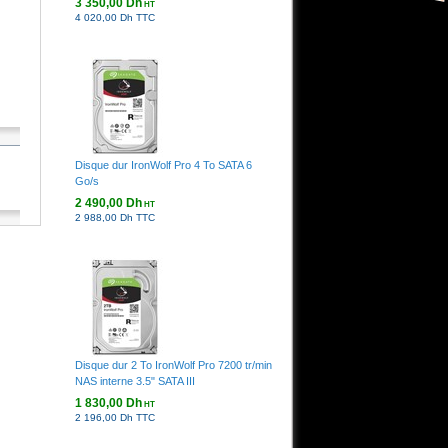
3 350,00 Dh
HT
4 020,00 Dh TTC
Disque dur IronWolf Pro 4 To SATA 6
Go/s
2 490,00 Dh
HT
2 988,00 Dh TTC
Disque dur 2 To IronWolf Pro 7200 tr/min
NAS interne 3.5" SATA III
ts
1 830,00 Dh
HT
2 196,00 Dh TTC