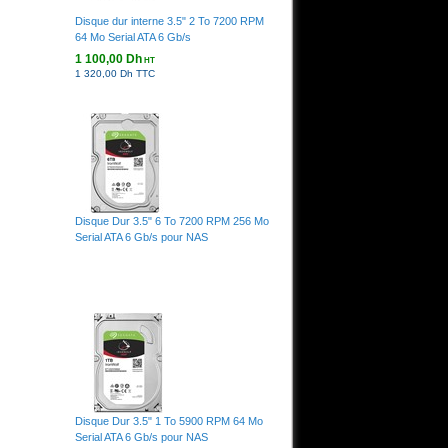
Disque dur interne 3.5" 2 To 7200 RPM
64 Mo Serial ATA 6 Gb/s
1 100,00 Dh
HT
1 320,00 Dh TTC
Disque Dur 3.5" 6 To 7200 RPM 256 Mo
Serial ATA 6 Gb/s pour NAS
Disque Dur 3.5" 1 To 5900 RPM 64 Mo
Serial ATA 6 Gb/s pour NAS