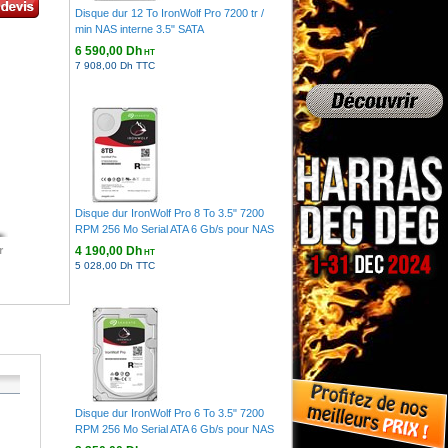
Disque dur 12 To IronWolf Pro 7200 tr /
min NAS interne 3.5" SATA
6 590,00 Dh
HT
7 908,00 Dh TTC
Disque dur IronWolf Pro 8 To 3.5" 7200
RPM 256 Mo Serial ATA 6 Gb/s pour NAS
4 190,00 Dh
r
HT
5 028,00 Dh TTC
Disque dur IronWolf Pro 6 To 3.5" 7200
RPM 256 Mo Serial ATA 6 Gb/s pour NAS