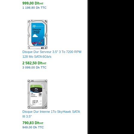
999,00 Dh
HT
1 198,80 Dh TTC
Disque Dur Serveur 3.5" 3 To 7200 RPM
128 Mo SATA 6Gb/s
2 582,50 Dh
HT
3 099,00 Dh TTC
Disque Dur Interne 1To SkyHawk SATA
III 3.5"
790,83 Dh
HT
949,00 Dh TTC