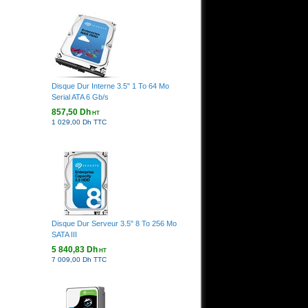
Disque Dur Interne 3.5" 1 To 64 Mo
Serial ATA 6 Gb/s
857,50 Dh
HT
1 029,00 Dh TTC
Disque Dur Serveur 3.5" 8 To 256 Mo
SATA III
5 840,83 Dh
HT
7 009,00 Dh TTC