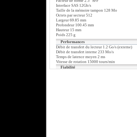
Facteur de forme 2.5" SFF
Interface SAS 12Gb/s
Taille de la mémoire tampon 128 Mo
Octets par secteur 512
Largeur 69.85 mm
Profondeur 100.45 mm
Hauteur 15 mm
Poids 225 g
Performances
Débit de transfert du lecteur 1.2 Go/s (externe)
Débit de transfert interne 233 Mo/s
Temps de latence moyen 2 ms
Vitesse de rotation 15000 tours/min
Fiabilité
Fiabilité MTBF 2,000,000 heures
Erreurs irrécupérables 1 sur 10^16
Expansion et connectivité
Interfaces 1 x SAS 12 Gb/s
Baie compatible 2.5" SFF
Alimentation
Consommation électrique 8.4 Watt (actif)
4.8 Watt (inactif)
Divers
Compatible with Windows 7 Le logiciel et les di
ont subi des tests de compatibilité et de fiabilit
Garantie du fabricant
Services & maintenance Garantie limitée - 5 ans