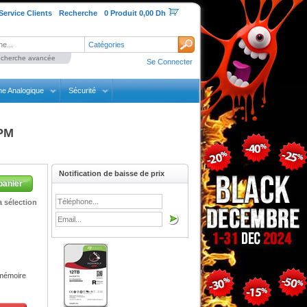
Service Clients
Recherche
0 Produit 0,00 Dh
Catégories
cherche avancée
Se Connecter
ne Analogique
Sécurité
TPM
Notification de baisse de prix
panier
 sélection
 mémoire