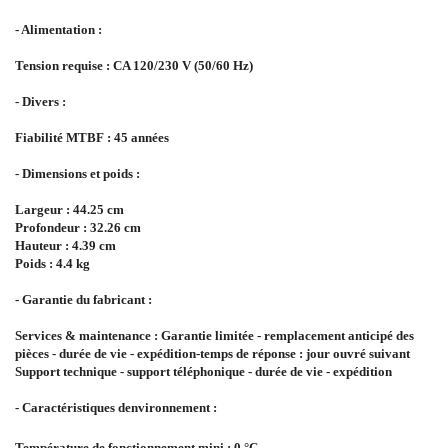
- Alimentation :
Tension requise : CA 120/230 V (50/60 Hz)
- Divers :
Fiabilité MTBF : 45 années
- Dimensions et poids :
Largeur : 44.25 cm
Profondeur : 32.26 cm
Hauteur : 4.39 cm
Poids : 4.4 kg
- Garantie du fabricant :
Services & maintenance : Garantie limitée - remplacement anticipé des
pièces - durée de vie - expédition-temps de réponse : jour ouvré suivant
Support technique - support téléphonique - durée de vie - expédition
- Caractéristiques denvironnement :
Température de fonctionnement mini : 0 °C