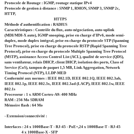
Protocole de Routage : IGMP, routage statique IPv4
Protocole de gestion à distance : SNMP 1, RMON, SNMP 3, SNMP 2c,
HTTP,
HTTPS
Méthode d'authentification : RADIUS
Caractéristiques : Contrôle du flux, auto-négociation, auto-uplink
(MDI/MDI-X auto), IGMP snooping, prise en charge d'IPv6, mode semi-
duplex, mode duplex intégral, prise en charge du protocole STP (Spanning
Tree Protocol), prise en charge du protocole RSTP (Rapid Spanning Tree
Protocol), prise en charge du protocole Multiple Spanning Tree Protocol
(MSTP), assistance Access Control List (ACL), qualité de service (QDS),
sans ventilateur, relais DHCP, client DHCP, isolation des ports, Class of
Service (CoS), tampon de paquet 1,5 MB, Link Aggregation, Network
Timing Protocol (NTP), LLDP-MED
Conformité aux normes : IEEE 802.1D, IEEE 802.1Q, IEEE 802.3ab,
IEEE 802.1p, IEEE 802.3x, IEEE 802.3ad (LACP), IEEE 802.1w, IEEE
802.1s
Processeur : 1 x ARM Cortex-A9: 400 MHz
RAM : 256 Mo SDRAM
Mémoire flash : 64 Mo
- Extension/connectivité :
Interfaces : 24 x 1000Base-T - RJ-45 - PoE+,24 x 1000Base-T - RJ-45
4 x 1000Base-X - SFP