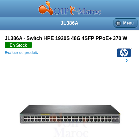
JL386A
Menu
JL386A - Switch HPE 1920S 48G 4SFP PPoE+ 370 W
En Stock
Evaluer ce produit.
HP