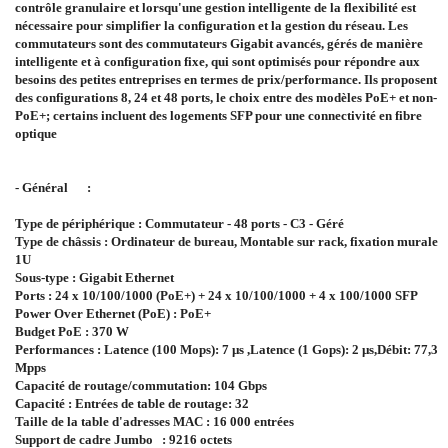
contrôle granulaire et lorsqu'une gestion intelligente de la flexibilité est
nécessaire pour simplifier la configuration et la gestion du réseau. Les
commutateurs sont des commutateurs Gigabit avancés, gérés de manière
intelligente et à configuration fixe, qui sont optimisés pour répondre aux
besoins des petites entreprises en termes de prix/performance. Ils proposent
des configurations 8, 24 et 48 ports, le choix entre des modèles PoE+ et non-
PoE+; certains incluent des logements SFP pour une connectivité en fibre
optique
- Général
:
Type de périphérique : Commutateur - 48 ports - C3 - Géré
Type de châssis : Ordinateur de bureau, Montable sur rack, fixation murale
1U
Sous-type : Gigabit Ethernet
Ports : 24 x 10/100/1000 (PoE+) + 24 x 10/100/1000 + 4 x 100/1000 SFP
Power Over Ethernet (PoE) : PoE+
Budget PoE : 370 W
Performances : Latence (100 Mops): 7 µs ,Latence (1 Gops): 2 µs,Débit: 77,3
Mpps
Capacité de routage/commutation: 104 Gbps
Capacité : Entrées de table de routage: 32
Taille de la table d'adresses MAC : 16 000 entrées
Support de cadre Jumbo
: 9216 octets