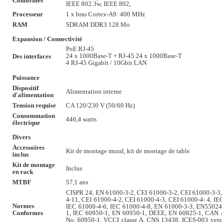
IEEE 802.3w, IEEE 802,
Processeur
1 x bras Cortex-A9: 400 MHz
RAM
SDRAM DDR3 128 Mo
Expansion / Connectivité
PoE RJ-45
24 x 1000Base-T
+ RJ-45
24 x 1000Base-T
Des interfaces
4
RJ-45
Gigabit / 10Gbit LAN
Puissance
Dispositif
Alimentation interne
d'alimentation
Tension requise
CA 120/230 V (50/60 Hz)
Consommation
446,4 watts
électrique
Divers
Accessoires
Kit de montage mural, kit de montage de table
inclus
Kit de montage
Inclus
en rack
MTBF
57,1 ans
CISPR 24, EN 61000-3-2, CEI 61000-3-2, CEI 61000-3-3
4-11, CEI 61000-4-2, CEI 61000-4-3, CEI 61000-4- 4, IE
Normes
IEC 61000-4-6, IEC 61000-4-8, EN 61000-3-3, EN55024
Conformes
1, IEC 60950-1, EN 60950-1, DEEE, EN 60825-1, CAN 
No. 60950-1, VCCI classe A, CNS 13438, ICES-003 versi