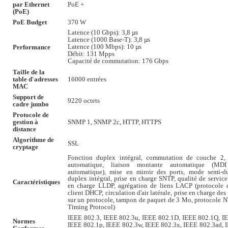
par Ethernet
PoE +
(PoE)
PoE Budget
370 W
Latence (10 Gbps): 3,8 µs
Latence (1000 Base-T): 3,8 µs
Latence (100 Mbps): 10 µs
Performance
Débit: 131 Mpps
Capacité de commutation: 176 Gbps
Taille de la
table d'adresses
16000 entrées
MAC
Support de
9220 octets
cadre jumbo
Protocole de
gestion à
SNMP 1, SNMP 2c, HTTP, HTTPS
distance
Algorithme de
SSL
cryptage
Fonction duplex intégral, commutation de couche 2, 
automatique, liaison montante automatique (M
automatique), mise en miroir des ports, mode semi-d
duplex intégral, prise en charge SNTP, qualité de service
Caractéristiques
en charge LLDP, agrégation de liens LACP (protocole d
client DHCP, circulation d'air latérale, prise en charge d
sur un protocole, tampon de paquet de 3 Mo, protocole 
Timing Protocol)
IEEE 802.3, IEEE 802.3u, IEEE 802.1D, IEEE 802.1Q, I
Normes
IEEE 802.1p, IEEE 802.3w, IEEE 802.3x, IEEE 802.3ad, 
Conformes