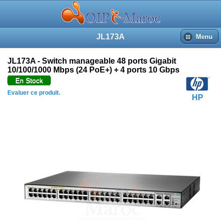
JL173A
Menu
JL173A - Switch manageable 48 ports Gigabit
10/100/1000 Mbps (24 PoE+) + 4 ports 10 Gbps
En Stock
Evaluer ce produit.
HP