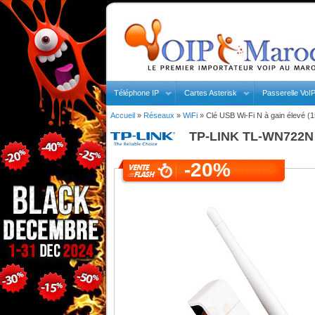
Téléphone IP
Cartes Asterisk
Passerelle VoI
Accueil
»
Réseaux
»
WiFi
»
Clé USB Wi-Fi N à gain élevé (
TP-LINK
TL-WN722N -
-20%