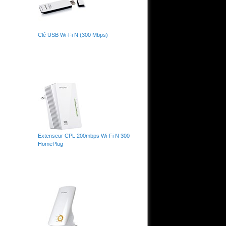
Clé USB Wi-Fi N (300 Mbps)
Extenseur CPL 200mbps Wi-Fi N 300
HomePlug