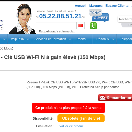
Accueil
Marques
Espace Clients
Service Client Ouvert - 6 Jours/7
05.22.88.51.21
au
ou
Re
Rappel gratuit et immediat
P
Voip PBX
Services et Formation
Packs
Réseaux
Telepho
150 Mbps)
 Clé USB Wi-Fi N à gain élevé (150 Mbps)
Réseau TP-Link Clé USB Wifi TL-WN722N USB 2.0, WiFi : Clé USB, Wifi 
(802.11n) , 150 Mbps (Wi-Fi n), Wi-Fi Protected Setup par bouton
Ce produit n'est plus proposé à la vente
Obsolète (Fin de vie)
Disponibilité :
Evaluation :
Evaluer ce produit.