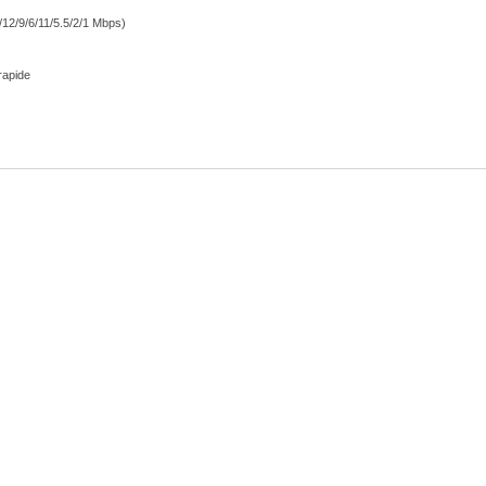
/12/9/6/11/5.5/2/1 Mbps)
rapide