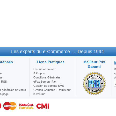
Les experts du e-Commerce .... Depuis 1994
stances
Liens Pratiques
Meilleur Prix
Garanti
Cisco Formation
R
he
A Propos
s
te
Conditions Générales
d
d RSS
eFax Serveur Fax
Gestion de compte SMS
s générales de vente
Grands Comptes - Remis sur
la page
le volume
Mention Légale
Nos Services
Question/Réponse
SMS Maroc Envoie d'SMS en
Bulk au vos client