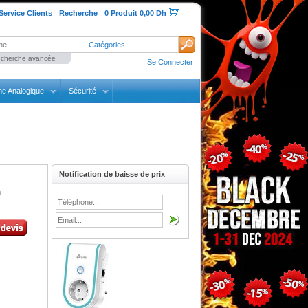
Service Clients
Recherche
0 Produit 0,00 Dh
Catégories
cherche avancée
Se Connecter
ne Analogique
Sécurité
Notification de baisse de prix
n