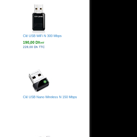
Clé USB WiFi N 300 Mbps
190,00 Dh
HT
228,00 Dh TTC
Clé USB Nano Wireless N 150 Mbps