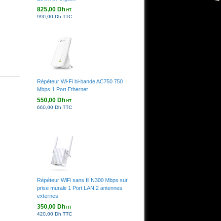
825,00 Dh
HT
990,00 Dh TTC
Répéteur Wi-Fi bi-bande AC750 750
Mbps 1 Port Ethernet
550,00 Dh
HT
660,00 Dh TTC
Répéteur WiFi sans fil N300 Mbps sur
prise murale 1 Port LAN 2 antennes
externes
350,00 Dh
HT
420,00 Dh TTC