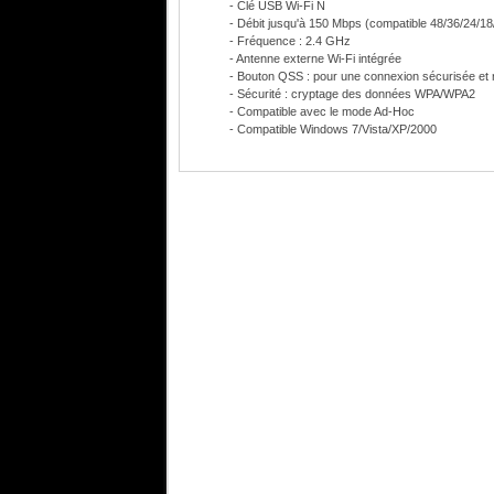
- Clé USB Wi-Fi N
- Débit jusqu'à 150 Mbps (compatible 48/36/24/18
- Fréquence : 2.4 GHz
- Antenne externe Wi-Fi intégrée
- Bouton QSS : pour une connexion sécurisée et 
- Sécurité : cryptage des données WPA/WPA2
- Compatible avec le mode Ad-Hoc
- Compatible Windows 7/Vista/XP/2000
Moyenne des revues