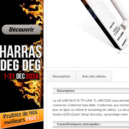
Description
Avis des clients
Description
La clé USB Wi-Fi N TP-LINK TL-WN722N vous permet de 
connecter à Internet haut débit. Conformes aux normes I
jeux en ligne ou même le streaming de vidéos. La sécuri
bouton QSS (Quick Setup Security), qui protège votre
Caractéristiques principales :