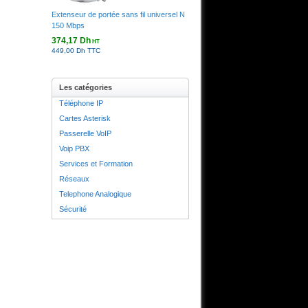
Extenseur de portée sans fil universel N
150 Mbps
374,17 Dh
HT
449,00 Dh TTC
Les catégories
Téléphone IP
Cartes Asterisk
Passerelle VoIP
Voip PBX
Services et Formation
Réseaux
Telephone Analogique
Sécurité