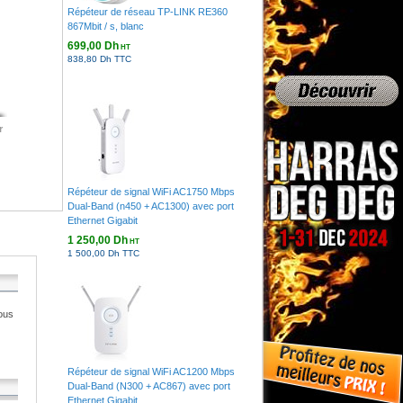
Répéteur de réseau TP-LINK RE360
867Mbit / s, blanc
699,00 Dh
HT
838,80 Dh TTC
r
Répéteur de signal WiFi AC1750 Mbps
Dual-Band (n450 + AC1300) avec port
Ethernet Gigabit
1 250,00 Dh
HT
1 500,00 Dh TTC
ous
Répéteur de signal WiFi AC1200 Mbps
Dual-Band (N300 + AC867) avec port
Ethernet Gigabit