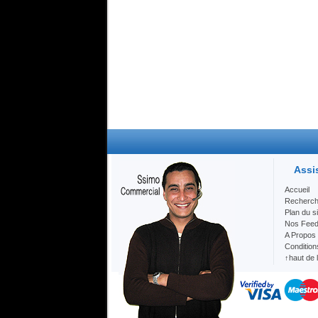
Assi
Accueil
Recherc
Plan du si
Nos Fee
A Propos
Condition
↑haut de 