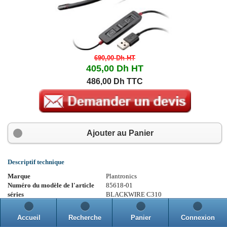
690,00 Dh
HT
405,00 Dh
HT
486,00 Dh TTC
Ajouter au Panier
Descriptif technique
Marque
Plantronics
Numéro du modèle de l'article
85618-01
séries
BLACKWIRE C310
Couleur
Noir
Garantie constructeur
Garantie Fabricant : 2 an(s)
Accueil
Recherche
Panier
Connexion
Description du clavier
Français