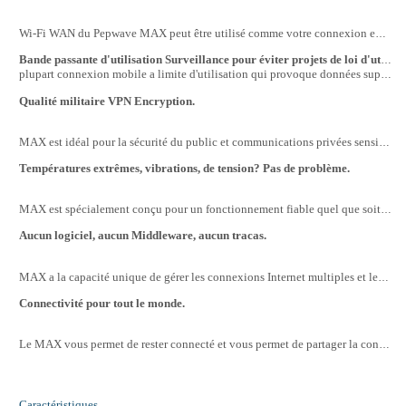
Wi-Fi WAN du Pepwave MAX peut être utilisé comme votre connexion entrante par la connexion aux réseaux sans fil à partir de points d'accès que vous avez accès. Une fois que vous êtes dans la couverture du réseau Wi-Fi MAX peut automatiquement passer à la connexion Wi-Fi gratuite. Le deuxième radio Wi-Fi est dédié à votre point d'accès local, vous donner la meilleure expérience Wi-Fi gratuite.
Bande passante d'utilisation Surveillance pour éviter projets de loi d'utilisation inattendus.
plupart connexion mobile a limite d'utilisation qui provoque données supplémentaires transmises par l'allocation à engager des frais coûteux. Pepwave MAX moniteur de consommation de bande passante vous aidera à surveiller votre consommation et de couper automatiquement la connexion lorsque le bouchon est atteint. Vous pouvez naviguer librement sur ​​Internet sans vous soucier de payer un supplément.
Qualité militaire VPN Encryption.
MAX est idéal pour la sécurité du public et communications privées sensibles. Notre moteur VPN révolutionnaire vous permet d'utiliser tous les liens disponibles sur Internet à l'équilibrage de charge et le basculement de votre trafic à travers les tunnels VPN cryptés AES 256 bits. Depuis notre moteur de VPN est conçu à partir du sol pour plusieurs connexions Internet, vous pouvez être assuré que vous serez connecté en toute sécurité où que vous soyez.
Températures extrêmes, vibrations, de tension? Pas de problème.
MAX est spécialement conçu pour un fonctionnement fiable quel que soit votre environnement mobile jette sur elle. Ses composants de qualité industrielle peuvent résister à des conditions extrêmes allant de un tronc d'été chaud à une froide nuit d'hiver. Le Pepwave MAX offre également une protection contre les surtensions, de sorte que le contact tuant dispositif n'est plus un problème. Le rack support de fixation ou le support robuste en option, est parfaite pour les environnements mobiles. Inquiet vos cartes 3G/4G se détacher? Nous avons aussi un support carte de protecteur pour vous assurer que vos différents adaptateurs 3G/4G resteront en toute sécurité dans leurs logements.
Aucun logiciel, aucun Middleware, aucun tracas.
MAX a la capacité unique de gérer les connexions Internet multiples et les politiques de sécurité tout d'un périphérique. Vous n'avez pas besoin de logiciels coûteux ou gestionnaires de connexions confusion être installés sur tous vos ordinateurs. Il suffit de configurer vos connexions Internet et les politiques de sécurité et vous êtes prêt à aller. Avec le MAX vous pourrez profiter de solides communications mobiles sans apporter de votre personnel informatique pour la balade.
Connectivité pour tout le monde.
Le MAX vous permet de rester connecté et vous permet de partager la connexion avec d'autres appareils et ordinateurs. Le MAX comporte un serveur DHCP intégré, un accès Wi-Fi Point, et un commutateur Ethernet 4 ports, vous permettant de partager une connectivité transparente et sécurisée avec tous les utilisateurs à proximité.
Caractéristiques