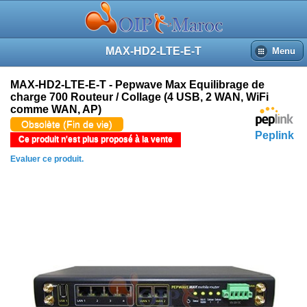
Plus d'images (4)
Revues du produit
Accueil
MAX-HD2-LTE-E-T
Menu
Recherche
Panier
Connexion
MAX-HD2-LTE-E-T - Pepwave Max Equilibrage de
charge 700 Routeur / Collage (4 USB, 2 WAN, WiFi
comme WAN, AP)
Obsolète (Fin de vie)
Peplink
Ce produit n'est plus proposé à la vente
Evaluer ce produit.