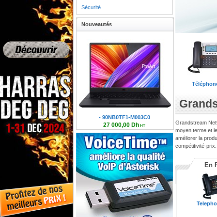
Sécurité
Nouveautés
Téléphone
Grands
- LNHL42U8080BL-B
Grandstream Networ
10 250,00 Dh
HT
moyen terme et le
12 300,00 Dh TTC
améliorer la produc
compétitivité-prix.
En 
Telephon