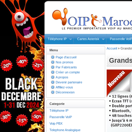
Téléphone IP
Cartes Asterisk
Passerelle VoI
Accueil
»
Grands
Menu
Page d'accueil
Grand
Nos promos
Par Fabricants
Créer un compte
A propos
Devenir partenaire
Affiliez-vous
Déconnexion
Categorie
Téléphone IP
Passerelle VoIP
Voip PBX
Telephone Analogique