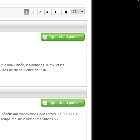
27 840,00 Dh TTC
1
2
3
4
Ajouter au panier
la voix unifiée, les données, le fax, et les
lauses de rachat riches de PBX.
Ajouter au panier
 bénéficiant d'innovations puissantes. Le GXV3501
temps réel de la video (résolution D1)