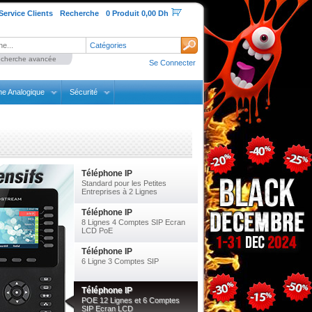
Service Clients
Recherche
0 Produit 0,00 Dh
Catégories
cherche avancée
Se Connecter
ne Analogique
Sécurité
Téléphone IP
Standard pour les Petites
Entreprises à 2 Lignes
Téléphone IP
8 Lignes 4 Comptes SIP Ecran
LCD PoE
Téléphone IP
6 Ligne 3 Comptes SIP
Téléphone IP
POE 12 Lignes et 6 Comptes
SIP Ecran LCD