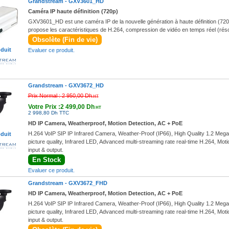
Grandstream -
GXV3601_HD
Caméra IP haute définition (720p)
GXV3601_HD est une caméra IP de la nouvelle génération à haute définition (720p
propose les caractéristiques de H.264, compression de vidéo en temps réel (réso
Obsolète (Fin de vie)
oduit
Evaluer ce produit.
Grandstream -
GXV3672_HD
Prix Normal :
2 950,00 Dh
HT
Votre Prix :2 499,00 Dh
HT
2 998,80 Dh TTC
HD IP Camera, Weatherproof, Motion Detection, AC + PoE
H.264 VoIP SIP IP Infrared Camera, Weather-Proof (IP66), High Quality 1.2 Meg
oduit
picture quality, Infrared LED, Advanced multi-streaming rate real-time H.264, Mot
input & output.
En Stock
Evaluer ce produit.
Grandstream -
GXV3672_FHD
HD IP Camera, Weatherproof, Motion Detection, AC + PoE
H.264 VoIP SIP IP Infrared Camera, Weather-Proof (IP66), High Quality 1.2 Meg
picture quality, Infrared LED, Advanced multi-streaming rate real-time H.264, Mot
input & output.