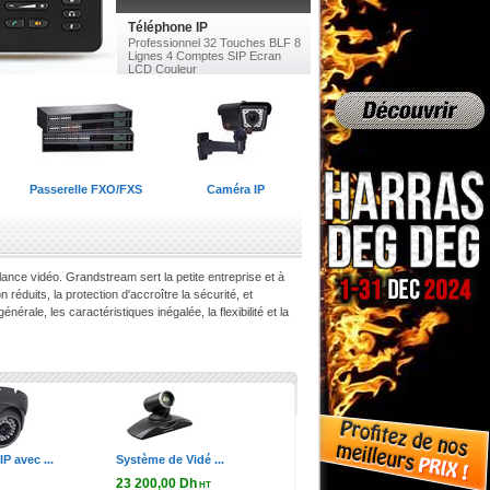
Téléphone IP
Professionnel 32 Touches BLF 8
Lignes 4 Comptes SIP Ecran
LCD Couleur
Passerelle FXO/FXS
Caméra IP
lance vidéo. Grandstream sert la petite entreprise et à
uits, la protection d'accroître la sécurité, et
nérale, les caractéristiques inégalée, la flexibilité et la
P avec ...
Système de Vidé ...
23 200,00 Dh
HT