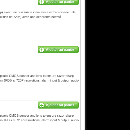
Ajouter au panier
) avec une puissance innovatrice extraordinaire. Elle
lution de 720p) avec une excellente netteté
Ajouter au panier
apixels CMOS sensor and lens to ensure razor sharp
ion JPEG at 720P resolutions, alarm input & output, audio
Ajouter au panier
apixels CMOS sensor and lens to ensure razor sharp
ion JPEG at 720P resolutions, alarm input & output, audio