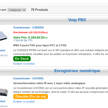
717,60 Dh TTC
79 Produits
er par:
Voip PBX
Grandstream -
GXE5024
Prix Normal :
10 723,70 Dh
HT
Votre Prix :6 269,68 Dh
HT
7 523,62 Dh TTC
IPBX 4 ports FXO pour ligne RTC et 2 FXS
Le GXE5024 IPPBX est basé sur le SIP standard et offre une solution intégrée pour 
oduit
communications visuelles pour les petites et moyennes entreprises. Il offre les c
En Stock
Evaluer ce produit.
Enregistreur numérique
Grandstream -
GXV3501
Serveur/encodeur video IP avec 1 input vidéo analogique
Le Grandstream GXV3501 est un serveur/encodeur video IP nouvelle génération,
intègre nombre de technologies, dont le codec H.264 qui associe compression en 
Obsolète (Fin de vie)
oduit
Evaluer ce produit.