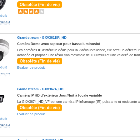
Obsolète (Fin de vie)
oduit
Grandstream -
GXV3611IR_HD
Caméra Dome avec capteur pour basse luminosité
Les caméras IP d'intérieur idéale pour la vidéosurveillance, elle offre un détecteur
avancée et propose une résolution maximale de 1600x900 et une vélocité de tra
Obsolète (Fin de vie)
oduit
Evaluer ce produit.
Grandstream -
GXV3674_HD
Caméra IP HD d’extérieur Jour/Nuit à focale variable
La GXV3674_HD_VF est une caméra IP infrarouge (IR) puissante et résistante aux 
Obsolète (Fin de vie)
Evaluer ce produit.
oduit