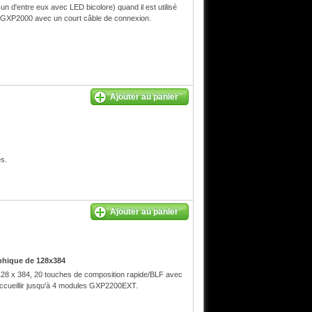
'entre eux avec LED bicolore) quand il est utilisé
GXP2000 avec un court câble de connexion.
Ajouter au panier
s.
Ajouter au panier
hique de 128x384
8 x 384, 20 touches de composition rapide/BLF avec
ccueillir jusqu'à 4 modules GXP2200EXT.