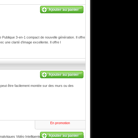
Ajouter au panier
ublique 3-en-1 compact de nouvelle génération. Il offre
une clarté d’image excellente. Il offre l
Ajouter au panier
i peut être facilement montée sur des murs ou des
En promotion
Ajouter au panier
nalytiques Vidéo Intelligentes et support de SIP/VoIP/IMS