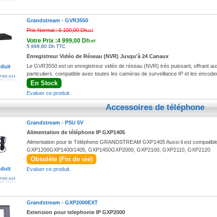
Grandstream -
GVR3550
Prix Normal :
6 100,00 Dh
HT
Votre Prix :4 999,00 Dh
HT
5 998,80 Dh TTC
Enregistreur Vidéo de Réseau (NVR) Jusqu'à 24 Canaux
Le GVR3550 est un enregistreur vidéo de réseau (NVR) très puissant, offrant aux
oduit
particuliers. compatible avec toutes les caméras de surveillance IP et les enc
En Stock
Evaluer ce produit.
Accessoires de téléphone
Grandstream -
PSU 5V
Alimentation de téléphone IP GXP1405
Alimentation pour le Téléphone GRANDSTREAM GXP1405 Aussi il est compatibl
GXP1200GXP1400/1405, GXP1450GXP2000, GXP2100, GXP2110, GXP2120
Obsolète (Fin de vie)
oduit
Evaluer ce produit.
Grandstream -
GXP2000EXT
Extension pour telephonie IP GXP2000