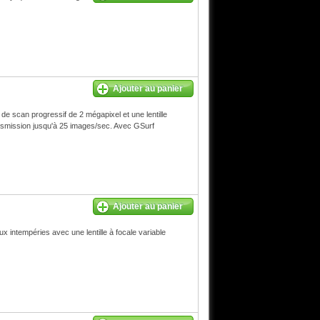
Ajouter au panier
 de scan progressif de 2 mégapixel et une lentille
nsmission jusqu'à 25 images/sec. Avec GSurf
Ajouter au panier
intempéries avec une lentille à focale variable