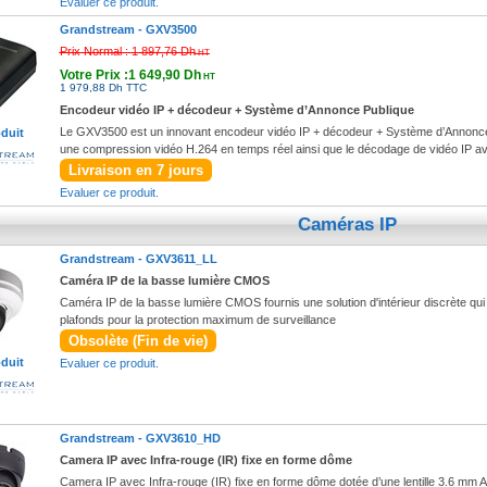
Evaluer ce produit.
Grandstream -
GXV3500
Prix Normal :
1 897,76 Dh
HT
Votre Prix :1 649,90 Dh
HT
1 979,88 Dh TTC
Encodeur vidéo IP + décodeur + Système d’Annonce Publique
Le GXV3500 est un innovant encodeur vidéo IP + décodeur + Système d’Annonce P
oduit
une compression vidéo H.264 en temps réel ainsi que le décodage de vidéo IP avec 
Livraison en 7 jours
Evaluer ce produit.
Caméras IP
Grandstream -
GXV3611_LL
Caméra IP de la basse lumière CMOS
Caméra IP de la basse lumière CMOS fournis une solution d'intérieur discrète qu
plafonds pour la protection maximum de surveillance
Obsolète (Fin de vie)
oduit
Evaluer ce produit.
Grandstream -
GXV3610_HD
Camera IP avec Infra-rouge (IR) fixe en forme dôme
Camera IP avec Infra-rouge (IR) fixe en forme dôme dotée d’une lentille 3.6 mm A