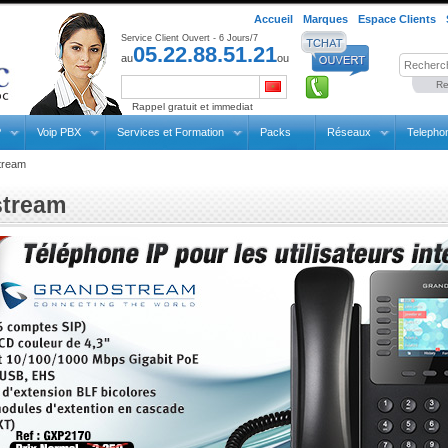
Accueil
Marques
Espace Clients
Service Client Ouvert - 6 Jours/7
05.22.88.51.21
au
ou
Re
Rappel gratuit et immediat
P
Voip PBX
Services et Formation
Packs
Réseaux
Telepho
tream
stream