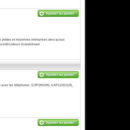
Ajouter au panier
 petites et moyennes entreprises ainsi qu'aux
odeurs/décodeurs Grandstream
Ajouter au panier
e avec les téléphones :GXP280/285, GXP1100/1105,
Ajouter au panier