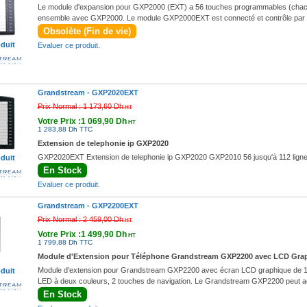
Le module d'expansion pour GXP2000 (EXT) a 56 touches programmables (chacun d
ensemble avec GXP2000. Le module GXP2000EXT est connecté et contrôle par 
Obsolète (Fin de vie)
oduit
Evaluer ce produit.
Grandstream -
GXP2020EXT
Prix Normal :
1 173,60 Dh
HT
Votre Prix :1 069,90 Dh
HT
1 283,88 Dh TTC
Extension de telephonie ip GXP2020
GXP2020EXT Extension de telephonie ip GXP2020 GXP2010 56 jusqu'à 112 ligne
oduit
En Stock
Evaluer ce produit.
Grandstream -
GXP2200EXT
Prix Normal :
2 459,00 Dh
HT
Votre Prix :1 499,90 Dh
HT
1 799,88 Dh TTC
Module d'Extension pour Téléphone Grandstream GXP2200 avec LCD Grap
Module d'extension pour Grandstream GXP2200 avec écran LCD graphique de 12
oduit
LED à deux couleurs, 2 touches de navigation. Le Grandstream GXP2200 peut a
En Stock