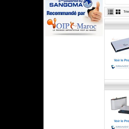
Tri
Sangoma Africa
UT 50
Voir le Pr
Voir le Pr