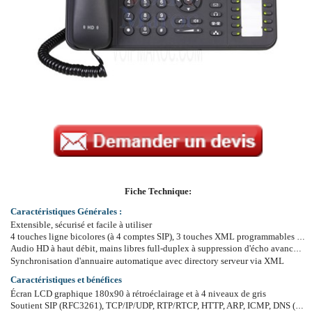
Fiche Technique:
Caractéristiques Générales :
Extensible, sécurisé et facile à utiliser
4 touches ligne bicolores (à 4 comptes SIP), 3 touches XML programmables (soft-keys), conférence à 5 et jusqu'à 11 call appearances avec 24 touches d'extension BLF bicolores
Audio HD à haut débit, mains libres full-duplex à suppression d'écho avancée et performance double-talk excellente
Synchronisation d'annuaire automatique avec directory serveur via XML
Caractéristiques et bénéfices
Écran LCD graphique 180x90 à rétroéclairage et à 4 niveaux de gris
Soutient SIP (RFC3261), TCP/IP/UDP, RTP/RTCP, HTTP, ARP, ICMP, DNS (A record et SRV), PPPoE, TFTP, NTP, DHCP (client seul)