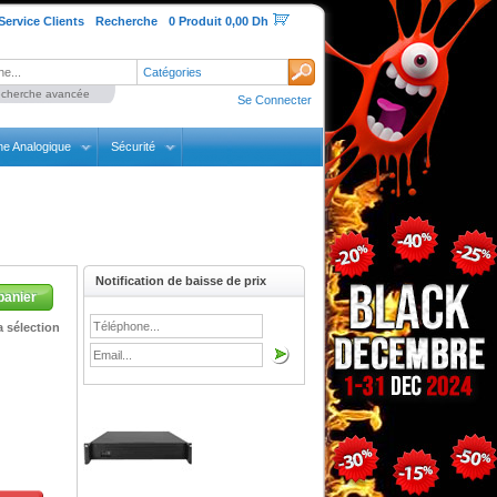
Service Clients
Recherche
0 Produit 0,00 Dh
Catégories
cherche avancée
Se Connecter
ne Analogique
Sécurité
Notification de baisse de prix
panier
 sélection