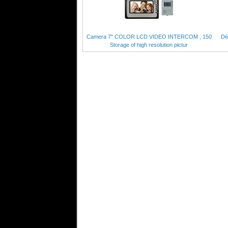
Camera 7" COLOR LCD VIDEO INTERCOM , 150
Dé
Storage of high resolution pictur