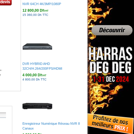
NVR 64CH 4K/3MP/1080P
12 800,00 Dh
HT
15 360,00 Dh TTC
DVR HYBRID AHD
32CH/H.264/200FPS/HDMI
4 000,00 Dh
r
HT
4 800,00 Dh TTC
Enregistreur Numérique Réseau NVR 8
Canaux