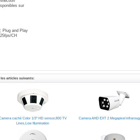
nnection
isponibles sur
 Plug and Play
25fps/CH
les articles suivants:
Camera caché Color 1/3" HD sensor,800 TV
Camera AHD EXT 2 Megapixel infrarou
Lines,Low Illumination