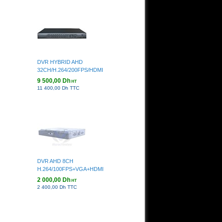
DVR HYBRID AHD
32CH/H.264/200FPS/HDMI
9 500,00 Dh
HT
11 400,00 Dh TTC
DVR AHD 8CH
H.264/100FPS+VGA+HDMI
2 000,00 Dh
HT
2 400,00 Dh TTC