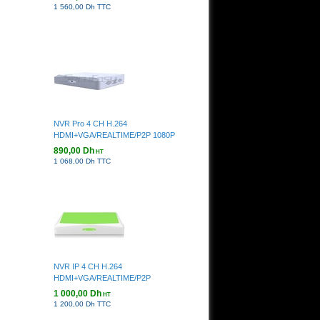
1 560,00 Dh TTC
NVR Pro 4 CH H.264
HDMI+VGA/REALTIME/P2P 1080P
890,00 Dh
HT
1 068,00 Dh TTC
NVR IP 4 CH H.264
HDMI+VGA/REALTIME/P2P
1 000,00 Dh
HT
1 200,00 Dh TTC