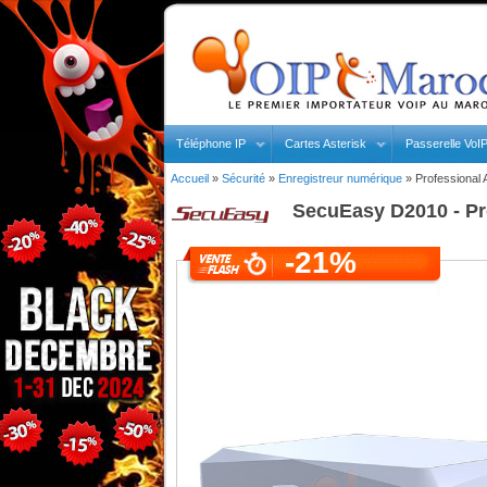
Téléphone IP
Cartes Asterisk
Passerelle VoI
Accueil
»
Sécurité
»
Enregistreur numérique
»
Professiona
SecuEasy
D2010 - P
-21%