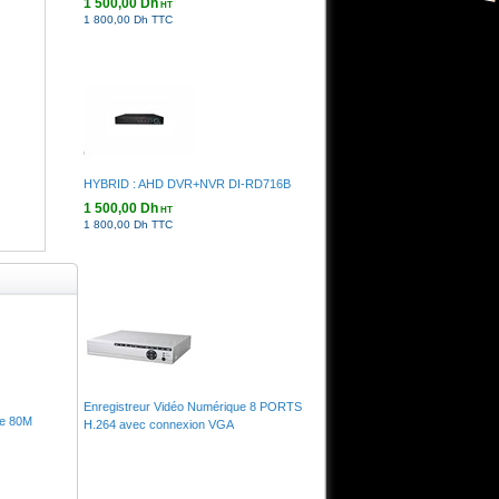
1 500,00 Dh
HT
1 800,00 Dh TTC
HYBRID : AHD DVR+NVR DI-RD716B
1 500,00 Dh
HT
1 800,00 Dh TTC
Enregistreur Vidéo Numérique 8 PORTS
ge 80M
H.264 avec connexion VGA