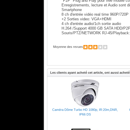
"P2P" Plug and Play pour free mobile co
Enregistrements, lecture et Audio sont d
Smartphone
8 ch d'entrée vidéo real time 960P/720P
+2 Sorties video: VGA+HDMI
4 ch d'entrée audio/1ch sortie audio
H.264 /Support 4000 GB SATA HDD/P2P,
Souris/PTZ/NETWORK RJ-45/Playback:
Moyenne des revues
Les clients ayant acheté cet article, ont aussi acheté 
Caméra Dôme Turbo HD 1080p, IR:20m,DNR,
IP66 DS