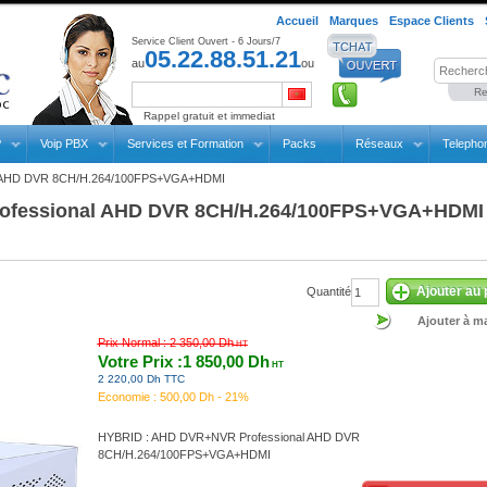
Accueil
Marques
Espace Clients
Service Client Ouvert - 6 Jours/7
05.22.88.51.21
au
ou
Re
Rappel gratuit et immediat
P
Voip PBX
Services et Formation
Packs
Réseaux
Telepho
l AHD DVR 8CH/H.264/100FPS+VGA+HDMI
rofessional AHD DVR 8CH/H.264/100FPS+VGA+HDMI
Ajouter au 
Quantité
Ajouter à ma
Prix Normal :
2 350,00 Dh
HT
Votre Prix :1 850,00 Dh
HT
2 220,00 Dh TTC
Economie :
500,00 Dh - 21%
HYBRID : AHD DVR+NVR Professional AHD DVR
8CH/H.264/100FPS+VGA+HDMI