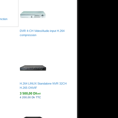
nction
DVR 4-CH Video/Audio input H.264
compression
H.264 LINUX Standalone NVR 32CH
H.265 ONVIF
3 500,00 Dh
HT
4 200,00 Dh TTC