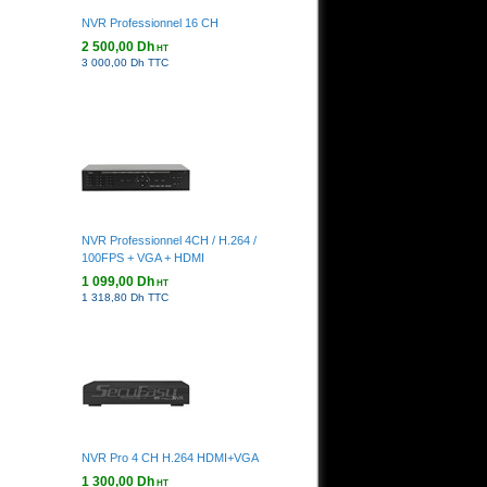
NVR Professionnel 16 CH
2 500,00 Dh
HT
3 000,00 Dh TTC
NVR Professionnel 4CH / H.264 /
100FPS + VGA + HDMI
1 099,00 Dh
HT
1 318,80 Dh TTC
NVR Pro 4 CH H.264 HDMI+VGA
1 300,00 Dh
HT