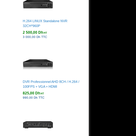
H.264 LINUX Standalone NVR
32CH*960P
2 500,00 Dh
HT
3 000,00 Dh TTC
DVR Professionnel AHD 8CH / H.264 /
100FPS + VGA + HDMI
825,00 Dh
HT
990,00 Dh TTC