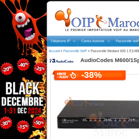
Téléphone IP
Cartes Asterisk
Passerelle VoI
Accueil
»
Passerelle VoIP
»
Passerelle Mediant 600 1 E1/4B
AudioCodes
M600/1Sp
-38%