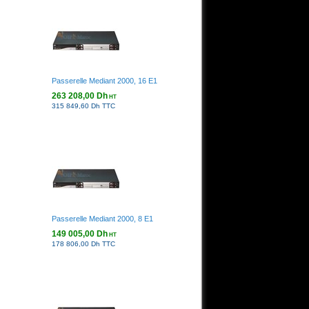
Passerelle Mediant 2000, 16 E1
263 208,00 Dh
HT
315 849,60 Dh TTC
Passerelle Mediant 2000, 8 E1
149 005,00 Dh
HT
178 806,00 Dh TTC