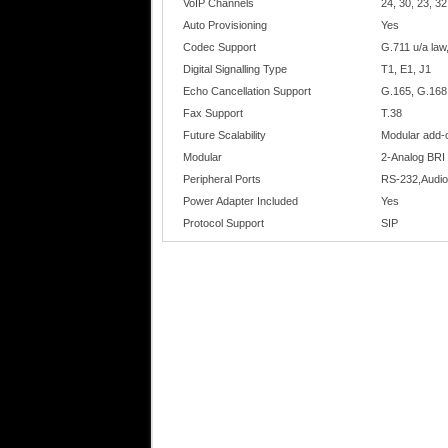
VoIP Channels
24, 30, 23, 32
Auto Provisioning
Yes
Codec Support
G.711 u/a law
Digital Signalling Type
T1, E1, J1
Echo Cancellation Support
G.165, G.168
Fax Support
T.38
Future Scalability
Modular add-
Modular
2-Analog BRI 
Peripheral Ports
RS-232,Audio 
Power Adapter Included
Yes
Protocol Support
SIP
Provisioning Method
HTTP, HTTPS,
PSTN Lifeline / Failover
Yes
Rackmountable
Yes
Redundant Power Supply Option
No
Voice Signalling Method
ISDN, BRI, E
Moyenne des revues