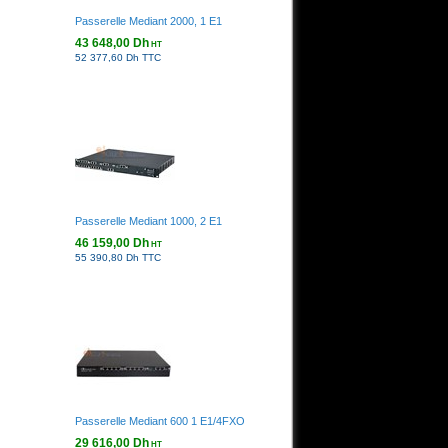
Passerelle Mediant 2000, 1 E1
43 648,00 Dh
HT
52 377,60 Dh TTC
Passerelle Mediant 1000, 2 E1
46 159,00 Dh
HT
55 390,80 Dh TTC
Passerelle Mediant 600 1 E1/4FXO
29 616,00 Dh
HT