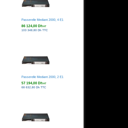
Passerelle Mediant 2000, 4 E1
86 124,00 Dh
HT
103 348,80 Dh TTC
Passerelle Mediant 2000, 2 E1
57 194,00 Dh
HT
68 632,80 Dh TTC