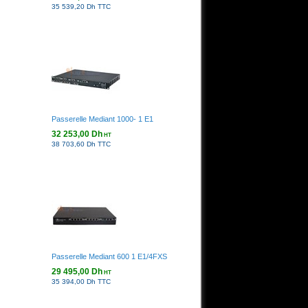
35 539,20 Dh TTC
Passerelle Mediant 1000- 1 E1
32 253,00 Dh
HT
38 703,60 Dh TTC
Passerelle Mediant 600 1 E1/4FXS
29 495,00 Dh
HT
35 394,00 Dh TTC