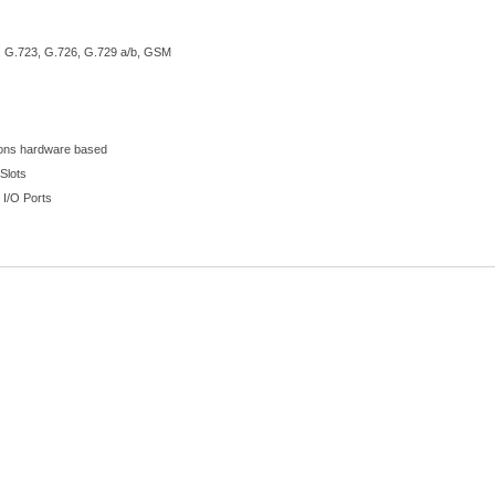
, G.723, G.726, G.729 a/b, GSM
ons hardware based
Slots
I/O Ports
 TFTP, WEB GUI, Telnet, BootP, RADIUS
TSI/EURO ISDN, NI2, PRI, T1 CAS, E1 CAS, FXO/FXS Loop Start