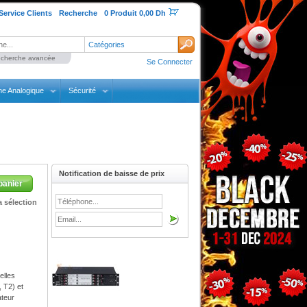
Service Clients
Recherche
0 Produit 0,00 Dh
Catégories
cherche avancée
Se Connecter
ne Analogique
Sécurité
Notification de baisse de prix
panier
 sélection
elles
 T2) et
ateur