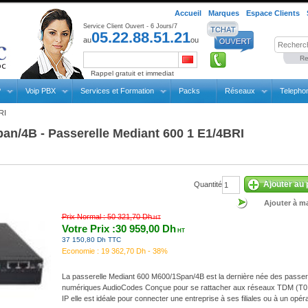
Accueil
Marques
Espace Clients
Service Client Ouvert - 6 Jours/7
05.22.88.51.21
au
ou
Re
Rappel gratuit et immediat
P
Voip PBX
Services et Formation
Packs
Réseaux
Telepho
RI
an/4B - Passerelle Mediant 600 1 E1/4BRI
Ajouter au 
Quantité
Ajouter à ma
Prix Normal :
50 321,70 Dh
HT
Votre Prix :30 959,00 Dh
HT
37 150,80 Dh TTC
Economie :
19 362,70 Dh - 38%
La passerelle Mediant 600 M600/1Span/4B est la dernière née des passer
numériques AudioCodes Conçue pour se rattacher aux réseaux TDM (T0,
IP elle est idéale pour connecter une entreprise à ses filiales ou à un opér