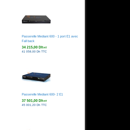
Passerelle Mediant 600 - 1 port E1 avec
Fall back
34 215,00 Dh
HT
41 058,00 Dh TTC
Passerelle Mediant 600- 2 E1
37 501,00 Dh
HT
45 001,20 Dh TTC