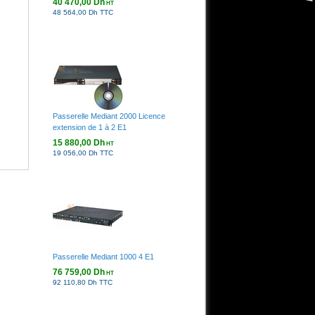
40 470,00 Dh
HT
48 564,00 Dh TTC
Passerelle Mediant 2000 Licence
extension de 1 à 2 E1
15 880,00 Dh
HT
19 056,00 Dh TTC
Passerelle Mediant 1000 4 E1
76 759,00 Dh
HT
92 110,80 Dh TTC