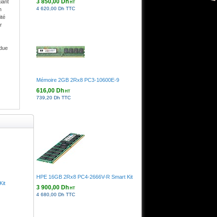
3 850,00 Dh
iant
HT
4 620,00 Dh TTC
n
ité
r
ndue
Mémoire 2GB 2Rx8 PC3-10600E-9
616,00 Dh
HT
739,20 Dh TTC
HPE 16GB 2Rx8 PC4-2666V-R Smart Kit
Kit
3 900,00 Dh
HT
4 680,00 Dh TTC