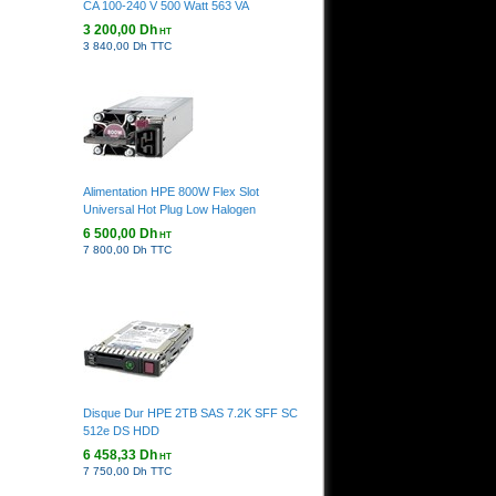
CA 100-240 V 500 Watt 563 VA
3 200,00 Dh
HT
3 840,00 Dh TTC
Alimentation HPE 800W Flex Slot
Universal Hot Plug Low Halogen
6 500,00 Dh
HT
7 800,00 Dh TTC
Disque Dur HPE 2TB SAS 7.2K SFF SC
512e DS HDD
6 458,33 Dh
HT
7 750,00 Dh TTC