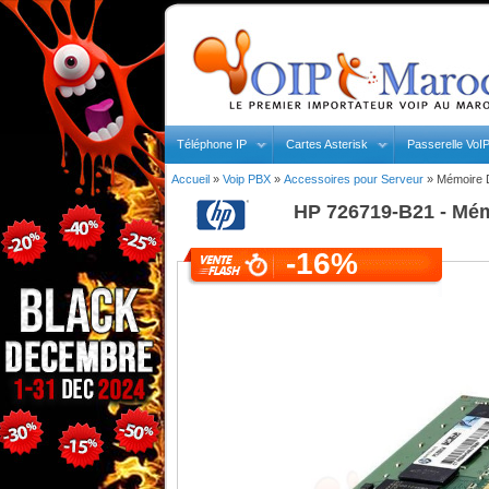
Téléphone IP
Cartes Asterisk
Passerelle VoI
Accueil
»
Voip PBX
»
Accessoires pour Serveur
»
Mémoire 
HP
726719-B21 - Mé
-16%