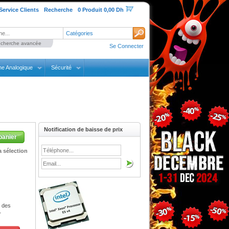
Service Clients
Recherche
0 Produit 0,00 Dh
Catégories
cherche avancée
Se Connecter
ne Analogique
Sécurité
Notification de baisse de prix
panier
 sélection
 des
r