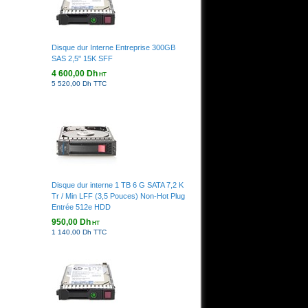
Disque dur Interne Entreprise 300GB
SAS 2,5" 15K SFF
4 600,00 Dh
HT
5 520,00 Dh TTC
Disque dur interne 1 TB 6 G SATA 7,2 K
Tr / Min LFF (3,5 Pouces) Non-Hot Plug
Entrée 512e HDD
950,00 Dh
HT
1 140,00 Dh TTC