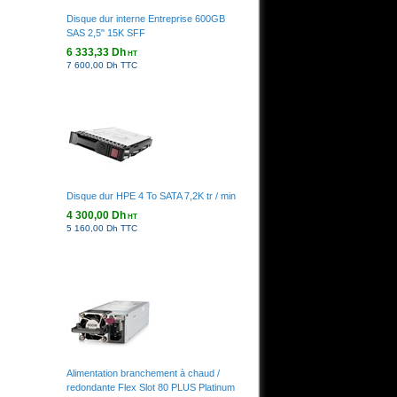
Disque dur interne Entreprise 600GB
SAS 2,5" 15K SFF
6 333,33 Dh
HT
7 600,00 Dh TTC
Disque dur HPE 4 To SATA 7,2K tr / min
4 300,00 Dh
HT
5 160,00 Dh TTC
Alimentation branchement à chaud /
redondante Flex Slot 80 PLUS Platinum