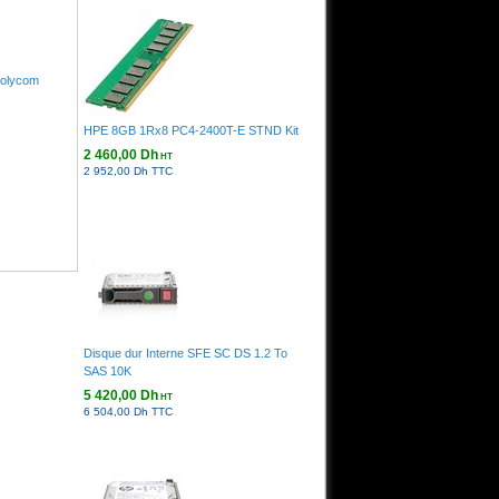
Polycom
HPE 8GB 1Rx8 PC4-2400T-E STND Kit
2 460,00 Dh
HT
2 952,00 Dh TTC
ase,
y,
Disque dur Interne SFE SC DS 1.2 To
SAS 10K
5 420,00 Dh
HT
6 504,00 Dh TTC