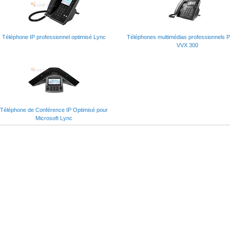
Téléphone IP professionnel optimisé Lync
Téléphones multimédias professionnels 
VVX 300
Téléphone de Conférence IP Optimisé pour
Microsoft Lync
c Gen9 Base, BL460c Gen9 Entry, BL460c Gen9 Performance, DL160 Gen9, DL160 Gen9 B
DL180 Gen9 Entry, DL360 Gen9, DL360 Gen9 Base, DL360 Gen9 Entry, DL360 Gen9
 Gen9 Entry, DL380 Gen9 Performance, ML350 Gen9, ML350 Gen9 Base, ML350 Gen9 Entr