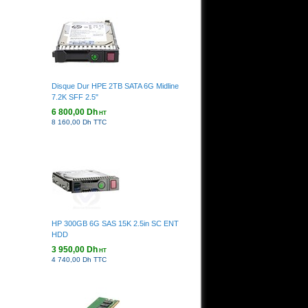
Disque Dur HPE 2TB SATA 6G Midline
7.2K SFF 2.5"
6 800,00 Dh
HT
8 160,00 Dh TTC
HP 300GB 6G SAS 15K 2.5in SC ENT
HDD
3 950,00 Dh
HT
4 740,00 Dh TTC