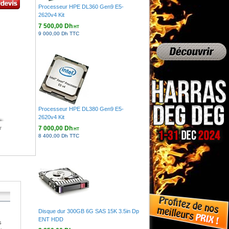
Processeur HPE DL360 Gen9 E5-
2620v4 Kit
7 500,00 Dh
HT
9 000,00 Dh TTC
Processeur HPE DL380 Gen9 E5-
2620v4 Kit
7 000,00 Dh
r
HT
8 400,00 Dh TTC
Disque dur 300GB 6G SAS 15K 3.5in Dp
ENT HDD
s