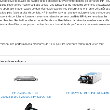
au élevé de qualité, de fiabilité et de confiance qu'avec votre gamme de serveurs HP ProL
t plus importantes maintenant que jamais. Les tendances de l'industrie comme la virtualisatio
des applications pour bases de données et les calculs très performants ont renforcé la nécess
a fois plus fiable et plus disponible. HP SmartMemory est une technologie unique conçue pou
onctions disponibles uniquement avec une mémoire serveur qualifiée HP également dans les
iant Gen9 d'identifier et de vérifier de manière fiable si la mémoire installée a réussi la
 étant authentifiée, vous pouvez activer les fonctionnalités de performance de la mémoire éte
e
ssent des performances meilleures de 14 % pour les serveurs format rack et en tour.
les articles suivants:
us faible de 37 % par rapport à la mémoire DDR3 à la même vitesse.
ence environnementale dans votre data center
ans les pannes associées à la mémoire.
HP DL360G 2SFF E5-
HP 500W FS Plat Ht Plg Pwr Supply 
2609v3 1x16GB 2x300GB P440ar2G+bat