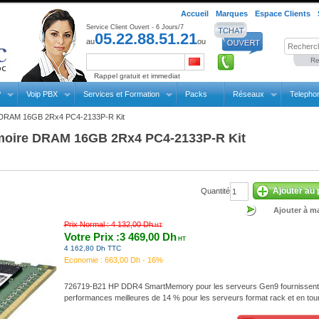
Accueil
Marques
Espace Clients
Service Client Ouvert - 6 Jours/7
05.22.88.51.21
au
ou
Re
Rappel gratuit et immediat
P
Voip PBX
Services et Formation
Packs
Réseaux
Telepho
DRAM 16GB 2Rx4 PC4-2133P-R Kit
moire DRAM 16GB 2Rx4 PC4-2133P-R Kit
Ajouter au 
Quantité
Ajouter à ma
Prix Normal :
4 132,00 Dh
HT
Votre Prix :3 469,00 Dh
HT
4 162,80 Dh TTC
Economie :
663,00 Dh - 16%
726719-B21 HP DDR4 SmartMemory pour les serveurs Gen9 fournissent
performances meilleures de 14 % pour les serveurs format rack et en tou