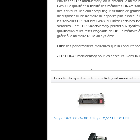
choisissez HP SmartMemory, vous obtenez le même nive
Gen9. La qualité et la fiabilité des mémoires DRAM son
des serveurs, le cloud computing, l'utilisation de gran
de disposer d'une mémoire de capacité plus élevée, à l
les serveurs HP ProLiant Gen8, qui libère certaines f
serveurs Gen9. HP SmartMemory permet aux systèmes ProL
qualification et les tests exigeants de HP. La mémoire
grâce à la mémoire ROM du système.
Offre des performances meilleures que la concurrenc
• HP DDR4 SmartMemory pour les serveurs Gen9 fourni
Faible consommation électrique
Les clients ayant acheté cet article, ont aussi acheté 
• SmartMemory DDR4 a une consommation d'énergie pl
Réduit les temps d'arrêt et offre une meilleure expéri
• HP DDR4 SmartMemory offre une réduction de 1 % d
Disque SAS 300 Go 6G 10K tpm 2,5" SFF SC ENT
Spécifications
Capacité
16 Go