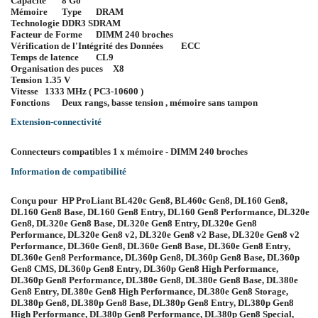
Capacité
8 Go
Mémoire
Type
DRAM
Technologie
DDR3 SDRAM
Facteur de Forme
DIMM 240 broches
Vérification de l'Intégrité des Données
ECC
Temps de latence
CL9
Organisation des puces
X8
Tension
1.35 V
Vitesse
1333 MHz ( PC3-10600 )
Fonctions
Deux rangs, basse tension , mémoire sans tampon
Extension-connectivité
Connecteurs compatibles
1 x mémoire - DIMM 240 broches
Information de compatibilité
Conçu pour
HP ProLiant BL420c Gen8, BL460c Gen8, DL160 Gen8,
DL160 Gen8 Base, DL160 Gen8 Entry, DL160 Gen8 Performance, DL320e
Gen8, DL320e Gen8 Base, DL320e Gen8 Entry, DL320e Gen8
Performance, DL320e Gen8 v2, DL320e Gen8 v2 Base, DL320e Gen8 v2
Performance, DL360e Gen8, DL360e Gen8 Base, DL360e Gen8 Entry,
DL360e Gen8 Performance, DL360p Gen8, DL360p Gen8 Base, DL360p
Gen8 CMS, DL360p Gen8 Entry, DL360p Gen8 High Performance,
DL360p Gen8 Performance, DL380e Gen8, DL380e Gen8 Base, DL380e
Gen8 Entry, DL380e Gen8 High Performance, DL380e Gen8 Storage,
DL380p Gen8, DL380p Gen8 Base, DL380p Gen8 Entry, DL380p Gen8
High Performance, DL380p Gen8 Performance, DL380p Gen8 Special,