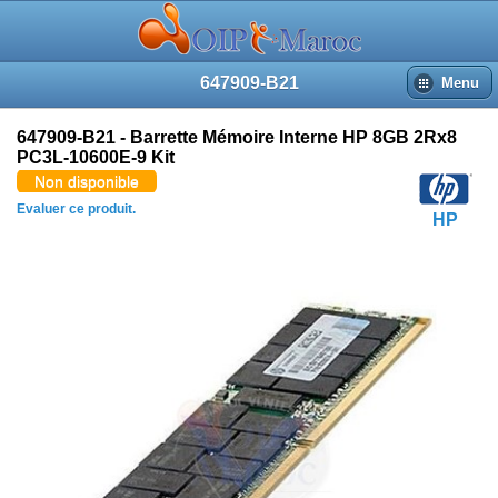
647909-B21
Menu
647909-B21 - Barrette Mémoire Interne HP 8GB 2Rx8
PC3L-10600E-9 Kit
Non disponible
Evaluer ce produit.
HP