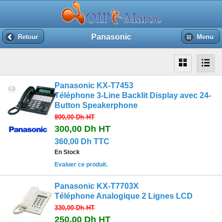
Panasonic
Retour
Menu
Panasonic KX-T7453
Téléphone 3-Line Backlit Display avec 24-
Button Speakerphone
800,00 Dh
HT
300,00 Dh
HT
360,00 Dh TTC
En Stock
Evaluer ce produit.
Panasonic KX-T7703X
Téléphone Analogique 2 Lignes LCD
330,00 Dh
HT
250,00 Dh
HT