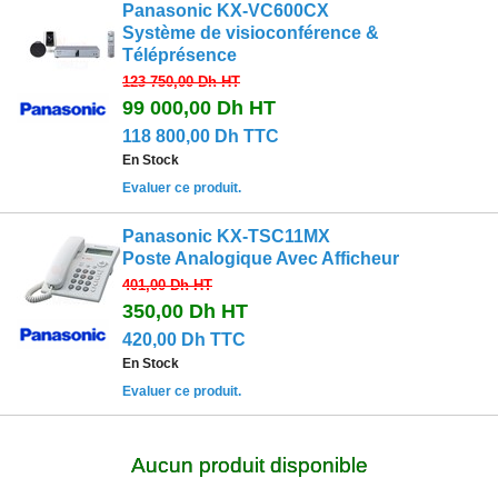
Panasonic KX-VC600CX
Système de visioconférence &
Téléprésence
123 750,00 Dh
HT
99 000,00 Dh
HT
118 800,00 Dh TTC
En Stock
Evaluer ce produit.
Panasonic KX-TSC11MX
Poste Analogique Avec Afficheur
401,00 Dh
HT
350,00 Dh
HT
420,00 Dh TTC
En Stock
Evaluer ce produit.
Aucun produit disponible