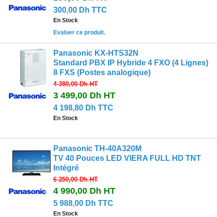
300,00 Dh TTC
En Stock
Evaluer ce produit.
Panasonic KX-HTS32N
Standard PBX IP Hybride 4 FXO (4 Lignes)
8 FXS (Postes analogique)
4 380,00 Dh
HT
3 499,00 Dh
HT
4 198,80 Dh TTC
En Stock
Panasonic TH-40A320M
TV 40 Pouces LED VIERA FULL HD TNT
Intégré
6 250,00 Dh
HT
4 990,00 Dh
HT
5 988,00 Dh TTC
En Stock