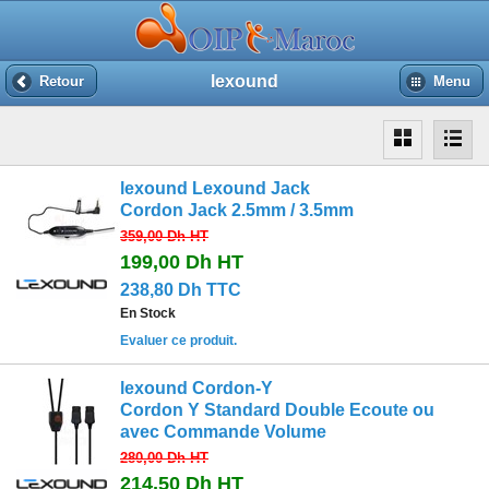
lexound
Retour
Menu
lexound Lexound Jack
Cordon Jack 2.5mm / 3.5mm
359,00 Dh
HT
199,00 Dh
HT
238,80 Dh TTC
En Stock
Evaluer ce produit.
lexound Cordon-Y
Cordon Y Standard Double Ecoute ou
avec Commande Volume
280,00 Dh
HT
214,50 Dh
HT