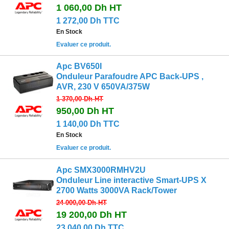
1 060,00 Dh
HT
1 272,00 Dh TTC
En Stock
Evaluer ce produit.
Apc BV650I
Onduleur Parafoudre APC Back-UPS ,
AVR, 230 V 650VA/375W
1 370,00 Dh
HT
950,00 Dh
HT
1 140,00 Dh TTC
En Stock
Evaluer ce produit.
Apc SMX3000RMHV2U
Onduleur Line interactive Smart-UPS X
2700 Watts 3000VA Rack/Tower
24 000,00 Dh
HT
19 200,00 Dh
HT
23 040,00 Dh TTC