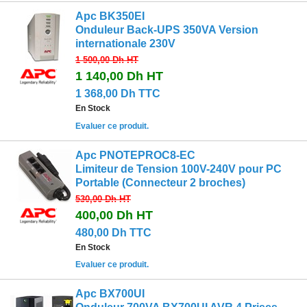
Apc BK350EI
Onduleur Back-UPS 350VA Version
internationale 230V
1 500,00 Dh
HT
1 140,00 Dh
HT
1 368,00 Dh TTC
En Stock
Evaluer ce produit.
Apc PNOTEPROC8-EC
Limiteur de Tension 100V-240V pour PC
Portable (Connecteur 2 broches)
530,00 Dh
HT
400,00 Dh
HT
480,00 Dh TTC
En Stock
Evaluer ce produit.
Apc BX700UI