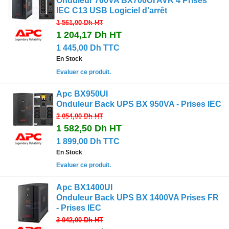
Onduleur 700VA BX700UI AVR 4 Prises
IEC C13 USB Logiciel d'arrêt
1 561,00 Dh
HT
1 204,17 Dh
HT
1 445,00 Dh TTC
En Stock
Evaluer ce produit.
Apc BX950UI
Onduleur Back UPS BX 950VA - Prises IEC
2 054,00 Dh
HT
1 582,50 Dh
HT
1 899,00 Dh TTC
En Stock
Evaluer ce produit.
Apc BX1400UI
Onduleur Back UPS BX 1400VA Prises FR
- Prises IEC
3 042,00 Dh
HT