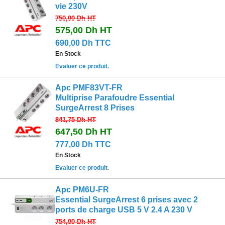
vie 230V
750,00 Dh
HT
575,00 Dh
HT
690,00 Dh TTC
En Stock
Evaluer ce produit.
Apc PMF83VT-FR
Multiprise Parafoudre Essential
SurgeArrest 8 Prises
841,75 Dh
HT
647,50 Dh
HT
777,00 Dh TTC
En Stock
Evaluer ce produit.
Apc PM6U-FR
Essential SurgeArrest 6 prises avec 2
ports de charge USB 5 V 2.4 A 230 V
754,00 Dh
HT