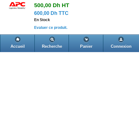
500,00 Dh
HT
600,00 Dh TTC
En Stock
Evaluer ce produit.
Apc BK325I
Accueil
Recherche
Panier
Connexion
Onduleur Back-UPS 325 230V IEC 320
sans logiciel d'arrêt automatique
1 025,70 Dh
HT
790,83 Dh
HT
949,00 Dh TTC
En Stock
Evaluer ce produit.
Apc BK500EI
Onduleur Back-UPS 500 230 V
1 643,42 Dh
HT
1 266,67 Dh
HT
1 520,00 Dh TTC