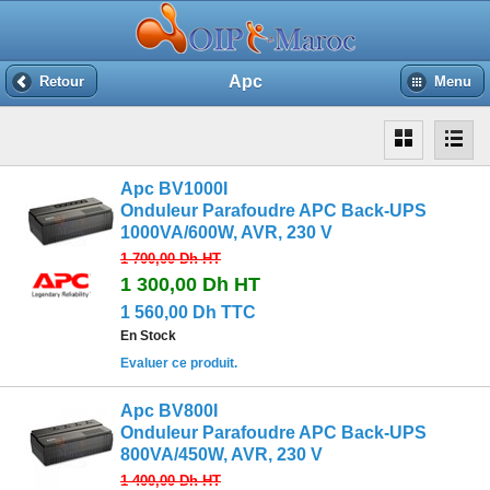
Apc
Retour
Menu
Apc BV1000I
Onduleur Parafoudre APC Back-UPS
1000VA/600W, AVR, 230 V
1 700,00 Dh
HT
1 300,00 Dh
HT
1 560,00 Dh TTC
En Stock
Evaluer ce produit.
Apc BV800I
Onduleur Parafoudre APC Back-UPS
800VA/450W, AVR, 230 V
1 400,00 Dh
HT