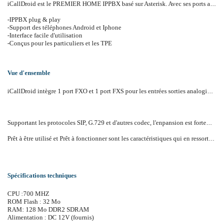
iCallDroid est le PREMIER HOME IPPBX basé sur Asterisk. Avec ses ports analogiques intégrés, les équipements téléphoniques standard peuvent être connectés au monde moderne des communications unifiés. iCallDroid fournit toutes les caractéristiques fonctionnelles d'un IPPBX open source pour la maison et les petites entreprises.
-IPPBX plug & play
-Support des téléphones Android et Iphone
-Interface facile d'utilisation
-Conçus pour les particuliers et les TPE
Vue d'ensemble
iCallDroid intègre 1 port FXO et 1 port FXS pour les entrées sorties analogiques. Les ports WAN/LAN sont aussi fournit pour offrir une connectivité Internet. Supporte jusqu'à 10 appels SIP simultanés ou 2 conversations G.729. La plupart des usages personnelles ou des TPE sont envisageables.
Supportant les protocoles SIP, G.729 et d'autres codec, l'enpansion est fortement amélioré. L'interface Asterisk GUI réduit énormément les difficultés pour entrer dans le monde de la communication VoIP.
Prêt à être utilisé et Prêt à fonctionner sont les caractéristiques qui en ressortent lorsque vous ouvrez le coffret iCallDroid
Spécifications techniques
CPU :700 MHZ
ROM Flash : 32 Mo
RAM: 128 Mo DDR2 SDRAM
Alimentation : DC 12V (fournis)